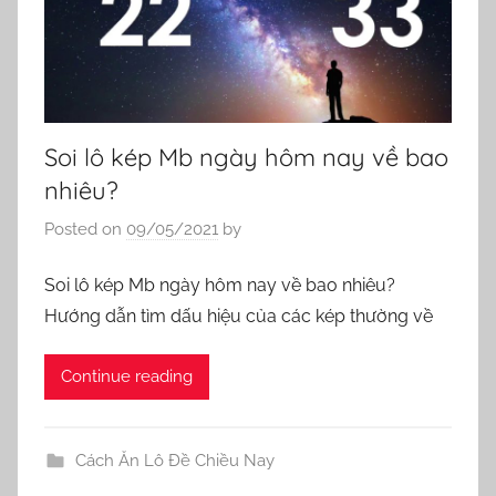
Soi lô kép Mb ngày hôm nay về bao
nhiêu?
Posted on
09/05/2021
by
Soi lô kép Mb ngày hôm nay về bao nhiêu?
Hướng dẫn tìm dấu hiệu của các kép thường về
Continue reading
Cách Ăn Lô Đề Chiều Nay