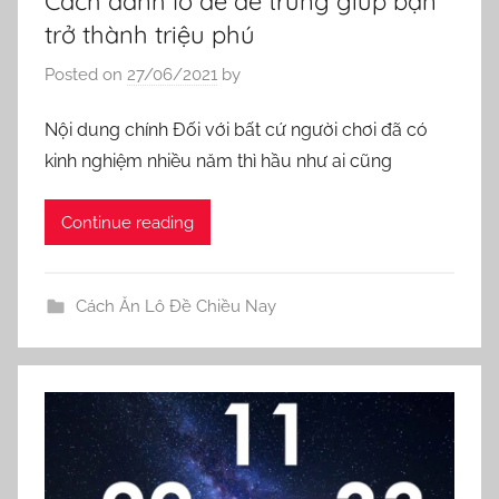
Cách đánh lô đề dễ trúng giúp bạn
trở thành triệu phú
Posted on
27/06/2021
by
Nội dung chính Đối với bất cứ người chơi đã có
kinh nghiệm nhiều năm thì hầu như ai cũng
Continue reading
Cách Ăn Lô Đề Chiều Nay