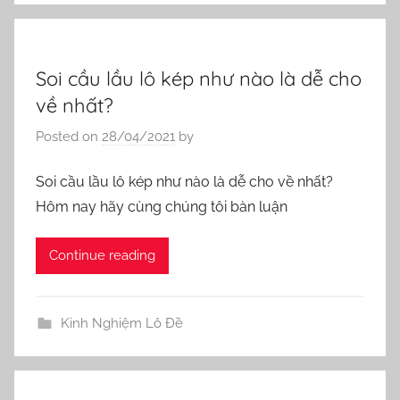
Soi cầu lầu lô kép như nào là dễ cho
về nhất?
Posted on
28/04/2021
by
Soi cầu lầu lô kép như nào là dễ cho về nhất?
Hôm nay hãy cùng chúng tôi bàn luận
Continue reading
Kinh Nghiệm Lô Đề