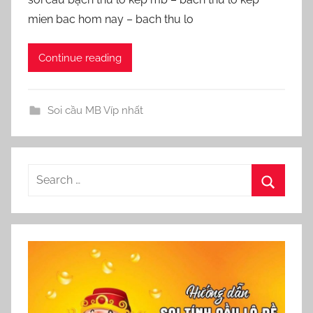
mien bac hom nay – bach thu lo
Continue reading
Soi cầu MB Víp nhất