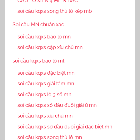
CẦU LÔ XIÊN 4 MIỀN BẮC
soi cầu kqxs song thủ lô kép mb
Soi cầu MN chuẩn xác
soi cầu kqxs bao lô mn
soi cầu kqxs cặp xíu chủ mn
soi cầu kqxs bao lô mt
soi cầu kqxs đặc biệt mn
soi cầu kqxs giải tám mn
soi cầu kqxs lô 3 số mn
soi cầu kqxs sớ đầu đuôi giải 8 mn
soi cầu kqxs xíu chủ mn
soi cầu kqxs sớ đầu đuôi giải đặc biệt mn
soi cầu kqxs song thủ lô mn