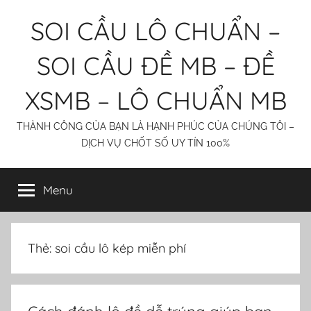
Skip
SOI CẦU LÔ CHUẨN –
to
content
SOI CẦU ĐỀ MB – ĐỀ
XSMB – LÔ CHUẨN MB
THÀNH CÔNG CỦA BẠN LÀ HẠNH PHÚC CỦA CHÚNG TÔI –
DỊCH VỤ CHỐT SỐ UY TÍN 100%
Menu
Thẻ:
soi cầu lô kép miễn phí