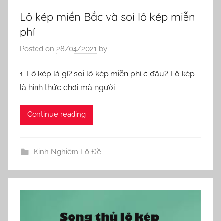
Lô kép miền Bắc và soi lô kép miễn
phí
Posted on
28/04/2021
by
1. Lô kép là gì? soi lô kép miễn phí ở đâu? Lô kép
là hình thức chơi mà người
Continue reading
Kinh Nghiệm Lô Đề