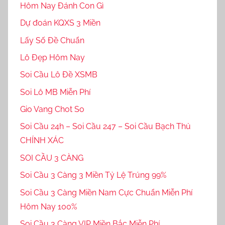
Hôm Nay Đánh Con Gì
Dự đoán KQXS 3 Miền
Lấy Số Đề Chuẩn
Lô Đẹp Hôm Nay
Soi Cầu Lô Đề XSMB
Soi Lô MB Miễn Phí
Gio Vang Chot So
Soi Cầu 24h – Soi Cầu 247 – Soi Cầu Bạch Thủ
CHÍNH XÁC
SOI CẦU 3 CÀNG
Soi Cầu 3 Càng 3 Miền Tỷ Lệ Trúng 99%
Soi Cầu 3 Càng Miền Nam Cực Chuẩn Miễn Phí
Hôm Nay 100%
Soi Cầu 3 Càng VIP Miền Bắc Miễn Phí