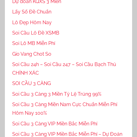
Dự đoán KQXS 3 Miền
Lấy Số Đề Chuẩn
Lô Đẹp Hôm Nay
Soi Cầu Lô Đề XSMB
Soi Lô MB Miễn Phí
Gio Vang Chot So
Soi Cầu 24h – Soi Cầu 247 – Soi Cầu Bạch Thủ
CHÍNH XÁC
SOI CẦU 3 CÀNG
Soi Cầu 3 Càng 3 Miền Tỷ Lệ Trúng 99%
Soi Cầu 3 Càng Miền Nam Cực Chuẩn Miễn Phí
Hôm Nay 100%
Soi Cầu 3 Càng VIP Miền Bắc Miễn Phí
Soi Cầu 3 Càng VIP Miền Bắc Miễn Phí – Dự Đoán