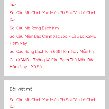
247
Soi Cầu Mb Chính Xác Miễn Phí Soi Cầu Lô Chính
Xác
Soi Cau Mb Rong Bach Kim
Soi Cầu Miền Bắc Chính Xác 100 – Cầu Lô XSMB
Hôm Nay
Soi Cầu Rồng Bạch Kim 666 Hôm Nay Miễn Phí
Cau XSMB – Thống Kê Cầu Bạch Thủ Miền Bắc
Hôm Nay – Xổ Số
Bài viết mới
Soi Cầu Mb Chính Xác Miễn Phí Soi Cầu Lô Chính
Xác