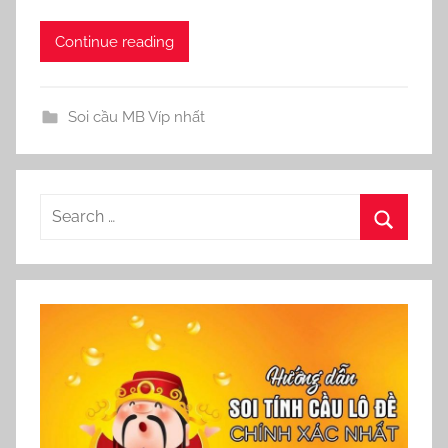
Continue reading
Soi cầu MB Víp nhất