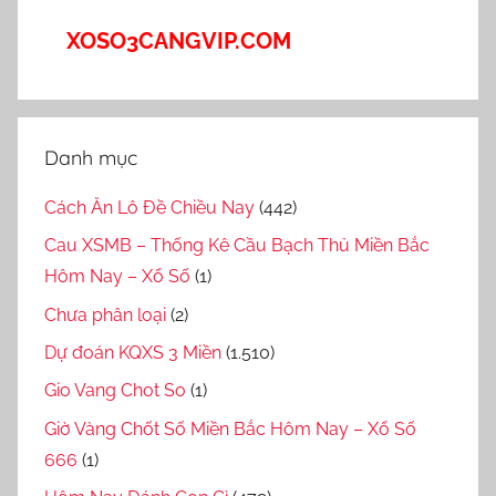
XOSO3CANGVIP.COM
Danh mục
Cách Ăn Lô Đề Chiều Nay
(442)
Cau XSMB – Thống Kê Cầu Bạch Thủ Miền Bắc
Hôm Nay – Xổ Số
(1)
Chưa phân loại
(2)
Dự đoán KQXS 3 Miền
(1.510)
Gio Vang Chot So
(1)
Giờ Vàng Chốt Số Miền Bắc Hôm Nay – Xổ Số
666
(1)