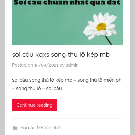
soi cầu kqxs song thủ lô kép mb
Posted on
15/04/2021
by
admin
soi cầu song thủ lô kép mb – song thủ lô miễn phí
– song thủ lô – soi cầu
Continue reading
Soi cầu MB Víp nhất