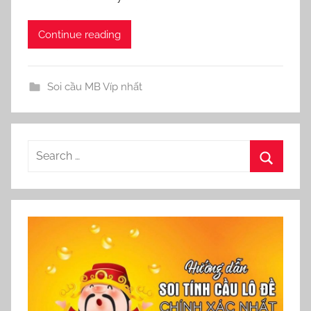
Continue reading
Soi cầu MB Víp nhất