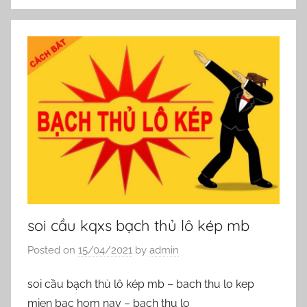
soi cầu kqxs bạch thủ lô kép mb
Posted on
15/04/2021
by
admin
soi cầu bạch thủ lô kép mb – bach thu lo kep
mien bac hom nay – bach thu lo