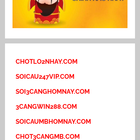
CHOTLO2NHAY.COM
SOICAU247VIP.COM
SOI3CANGHOMNAY.COM
3CANGWIN288.COM
SOICAUMBHOMNAY.COM
CHOT3CANGMB.COM