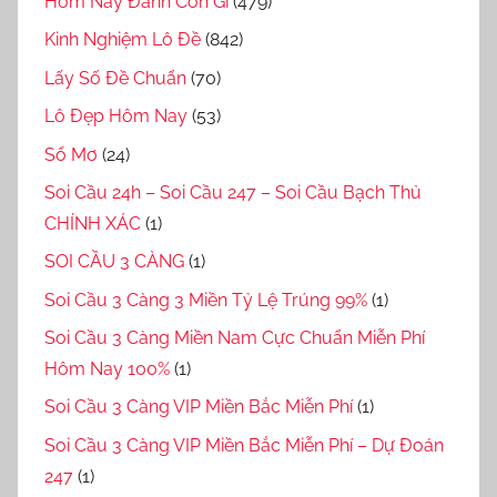
Hôm Nay Đánh Con Gì
(479)
Kinh Nghiệm Lô Đề
(842)
Lấy Số Đề Chuẩn
(70)
Lô Đẹp Hôm Nay
(53)
Sổ Mơ
(24)
Soi Cầu 24h – Soi Cầu 247 – Soi Cầu Bạch Thủ
CHÍNH XÁC
(1)
SOI CẦU 3 CÀNG
(1)
Soi Cầu 3 Càng 3 Miền Tỷ Lệ Trúng 99%
(1)
Soi Cầu 3 Càng Miền Nam Cực Chuẩn Miễn Phí
Hôm Nay 100%
(1)
Soi Cầu 3 Càng VIP Miền Bắc Miễn Phí
(1)
Soi Cầu 3 Càng VIP Miền Bắc Miễn Phí – Dự Đoán
247
(1)