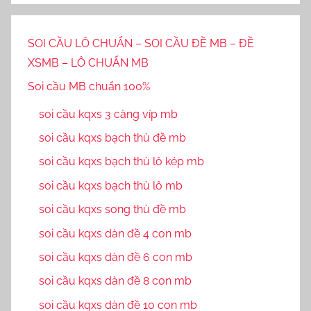
SOI CẦU LÔ CHUẨN – SOI CẦU ĐỀ MB – ĐỀ
XSMB – LÔ CHUẨN MB
Soi cầu MB chuẩn 100%
soi cầu kqxs 3 càng víp mb
soi cầu kqxs bạch thủ đề mb
soi cầu kqxs bạch thủ lô kép mb
soi cầu kqxs bạch thủ lô mb
soi cầu kqxs song thủ đề mb
soi cầu kqxs dàn đề 4 con mb
soi cầu kqxs dàn đề 6 con mb
soi cầu kqxs dàn đề 8 con mb
soi cầu kqxs dàn đề 10 con mb