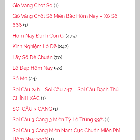
Gio Vang Chot So
(1)
Giờ Vàng Chốt Số Miền Bắc Hôm Nay – Xổ Số
666
(1)
Hôm Nay Đánh Con Gì
(479)
Kinh Nghiệm Lô Đề
(842)
Lấy Số Đề Chuẩn
(70)
Lô Đẹp Hôm Nay
(53)
Sổ Mơ
(24)
Soi Cầu 24h – Soi Cầu 247 – Soi Cầu Bạch Thủ
CHÍNH XÁC
(1)
SOI CẦU 3 CÀNG
(1)
Soi Cầu 3 Càng 3 Miền Tỷ Lệ Trúng 99%
(1)
Soi Cầu 3 Càng Miền Nam Cực Chuẩn Miễn Phí
Hôm Nay 100%
(1)