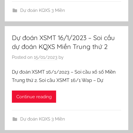
Dự đoán KQXS 3 Miền
Dự đoán XSMT 16/1/2023 – Soi cầu
dự đoán KQXS Miền Trung thứ 2
Posted on
15/01/2023
by
Dự đoán XSMT 16/1/2023 – Soi cầu xổ số Miền
Trung thứ 2. Soi cầu XSMT 16/1 Wap – Dự
Continue reading
Dự đoán KQXS 3 Miền