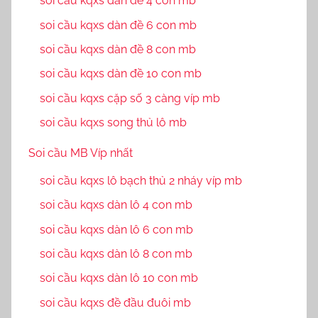
soi cầu kqxs dàn đề 4 con mb
soi cầu kqxs dàn đề 6 con mb
soi cầu kqxs dàn đề 8 con mb
soi cầu kqxs dàn đề 10 con mb
soi cầu kqxs cặp số 3 càng víp mb
soi cầu kqxs song thủ lô mb
Soi cầu MB Víp nhất
soi cầu kqxs lô bạch thủ 2 nháy víp mb
soi cầu kqxs dàn lô 4 con mb
soi cầu kqxs dàn lô 6 con mb
soi cầu kqxs dàn lô 8 con mb
soi cầu kqxs dàn lô 10 con mb
soi cầu kqxs đề đầu đuôi mb