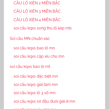
CẦU LÔ XIÊN 2 MIỀN BẮC
CẦU LÔ XIÊN 3 MIỀN BẮC
CẦU LÔ XIÊN 4 MIỀN BẮC
soi cầu kqxs song thủ lô kép mb
Soi cầu MN chuẩn xác
soi cầu kqxs bao lô mn
soi cầu kqxs cặp xíu chủ mn
soi cầu kqxs bao lô mt
soi cầu kqxs đặc biệt mn
soi cầu kqxs giải tám mn
soi cầu kqxs lô 3 số mn
soi cầu kqxs sớ đầu đuôi giải 8 mn