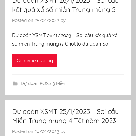
Dự đoán XSMT 26/1/2023 – Soi cầu
kết quả xổ số miền Trung mùng 5
Posted on
25/01/2023
by
Dự đoán XSMT 26/1/2023 – Soi cầu kết quả xổ
số miền Trung mùng 5. Chốt lô dự đoán Soi
Continue reading
Dự đoán KQXS 3 Miền
Dự đoán XSMT 25/1/2023 – Soi cầu
Miền Trung mùng 4 Tết năm 2023
Posted on
24/01/2023
by