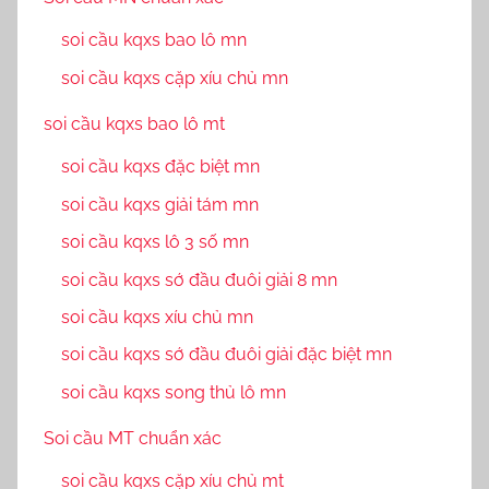
soi cầu kqxs bao lô mn
soi cầu kqxs cặp xíu chủ mn
soi cầu kqxs bao lô mt
soi cầu kqxs đặc biệt mn
soi cầu kqxs giải tám mn
soi cầu kqxs lô 3 số mn
soi cầu kqxs sớ đầu đuôi giải 8 mn
soi cầu kqxs xíu chủ mn
soi cầu kqxs sớ đầu đuôi giải đặc biệt mn
soi cầu kqxs song thủ lô mn
Soi cầu MT chuẩn xác
soi cầu kqxs cặp xíu chủ mt