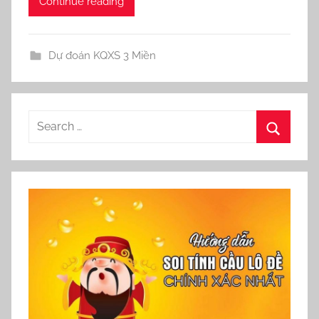
Continue reading
Dự đoán KQXS 3 Miền