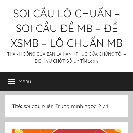
Skip
SOI CẦU LÔ CHUẨN –
to
content
SOI CẦU ĐỀ MB – ĐỀ
XSMB – LÔ CHUẨN MB
THÀNH CÔNG CỦA BẠN LÀ HẠNH PHÚC CỦA CHÚNG TÔI –
DỊCH VỤ CHỐT SỐ UY TÍN 100%
Menu
Thẻ:
soi cau Miền Trung minh ngoc 21/4