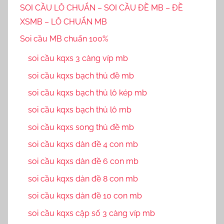
SOI CẦU LÔ CHUẨN – SOI CẦU ĐỀ MB – ĐỀ
XSMB – LÔ CHUẨN MB
Soi cầu MB chuẩn 100%
soi cầu kqxs 3 càng víp mb
soi cầu kqxs bạch thủ đề mb
soi cầu kqxs bạch thủ lô kép mb
soi cầu kqxs bạch thủ lô mb
soi cầu kqxs song thủ đề mb
soi cầu kqxs dàn đề 4 con mb
soi cầu kqxs dàn đề 6 con mb
soi cầu kqxs dàn đề 8 con mb
soi cầu kqxs dàn đề 10 con mb
soi cầu kqxs cặp số 3 càng víp mb