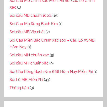
Soi Cầu Mb Chính Xác Miễn Phí Soi Cầu Lô Chính
Xác
(1)
Soi cầu MB chuẩn 100%
(15)
Soi Cau Mb Rong Bach Kim
(1)
Soi cầu MB Víp nhất
(7)
Soi Cầu Miền Bắc Chính Xác 100 – Cầu Lô XSMB
Hôm Nay
(1)
Soi cầu MN chuẩn xác
(9)
Soi cầu MT chuẩn xác
(9)
Soi Cầu Rồng Bạch Kim 666 Hôm Nay Miễn Phí
(1)
Soi Lô MB Miễn Phí
(43)
Thông báo
(3)