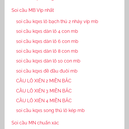
Soi cầu MB Víp nhất
soi cầu kqxs lô bạch thủ 2 nháy víp mb
soi cầu kqxs dàn lô 4 con mb
soi cầu kqxs dàn lô 6 con mb
soi cầu kqxs dàn lô 8 con mb
soi cầu kqxs dàn lô 10 con mb
soi cầu kqxs đề đầu đuôi mb
CẦU LÔ XIÊN 2 MIỀN BẮC
CẦU LÔ XIÊN 3 MIỀN BẮC
CẦU LÔ XIÊN 4 MIỀN BẮC
soi cầu kqxs song thủ lô kép mb
Soi cầu MN chuẩn xác