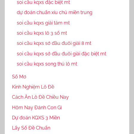
soi cầu kqxs đặc biệt mt
dự đoán chuẩn xíu chủ miền trung
soi cầu kqxs giải tám mt
soi cầu kqxs lô 3 số mt
soi cầu kqxs sớ đầu đuôi giải 8 mt
soi cầu kqxs sớ đầu đuôi giải đặc biệt mt
soi cầu kqxs song thủ lô mt
Sổ Mơ
Kinh Nghiệm Lô Đề
Cách Ăn Lô Đề Chiều Nay
Hôm Nay Đánh Con Gì
Dự đoán KQXS 3 Miền
Lấy Số Đề Chuẩn