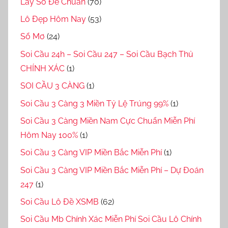
Lấy Số Đề Chuẩn
(70)
Lô Đẹp Hôm Nay
(53)
Sổ Mơ
(24)
Soi Cầu 24h – Soi Cầu 247 – Soi Cầu Bạch Thủ
CHÍNH XÁC
(1)
SOI CẦU 3 CÀNG
(1)
Soi Cầu 3 Càng 3 Miền Tỷ Lệ Trúng 99%
(1)
Soi Cầu 3 Càng Miền Nam Cực Chuẩn Miễn Phí
Hôm Nay 100%
(1)
Soi Cầu 3 Càng VIP Miền Bắc Miễn Phí
(1)
Soi Cầu 3 Càng VIP Miền Bắc Miễn Phí – Dự Đoán
247
(1)
Soi Cầu Lô Đề XSMB
(62)
Soi Cầu Mb Chính Xác Miễn Phí Soi Cầu Lô Chính