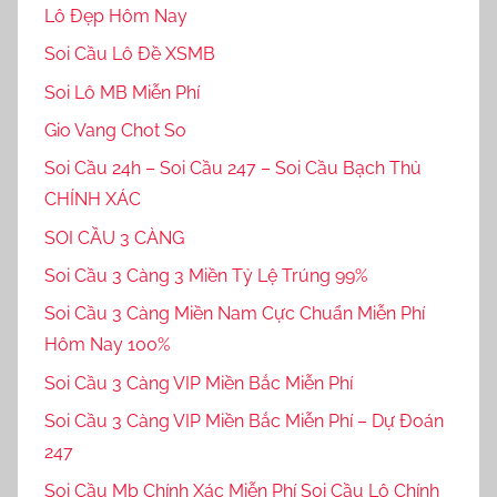
Lô Đẹp Hôm Nay
Soi Cầu Lô Đề XSMB
Soi Lô MB Miễn Phí
Gio Vang Chot So
Soi Cầu 24h – Soi Cầu 247 – Soi Cầu Bạch Thủ
CHÍNH XÁC
SOI CẦU 3 CÀNG
Soi Cầu 3 Càng 3 Miền Tỷ Lệ Trúng 99%
Soi Cầu 3 Càng Miền Nam Cực Chuẩn Miễn Phí
Hôm Nay 100%
Soi Cầu 3 Càng VIP Miền Bắc Miễn Phí
Soi Cầu 3 Càng VIP Miền Bắc Miễn Phí – Dự Đoán
247
Soi Cầu Mb Chính Xác Miễn Phí Soi Cầu Lô Chính