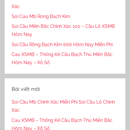
Xác
Soi Cau Mb Rong Bach Kim
Soi Cầu Miền Bắc Chính Xác 100 – Cầu Lô XSMB
Hôm Nay
Soi Cầu Rồng Bạch Kim 666 Hôm Nay Miễn Phí
Cau XSMB – Thống Kê Cầu Bạch Thủ Miền Bắc
Hôm Nay – Xổ Số
Bài viết mới
Soi Cầu Mb Chính Xác Miễn Phí Soi Cầu Lô Chính
Xác
Cau XSMB – Thống Kê Cầu Bạch Thủ Miền Bắc
Hôm Nay – Xổ Số