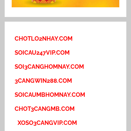
CHOTLO2NHAY.COM
SOICAU247VIP.COM
SOI3CANGHOMNAY.COM
3CANGWIN288.COM
SOICAUMBHOMNAY.COM
CHOT3CANGMB.COM
XOSO3CANGVIP.COM