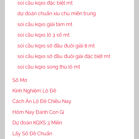
soi cầu kqxs đặc biệt mt
dự đoán chuẩn xíu chủ miền trung
soi cầu kqxs giải tám mt
soi cầu kqxs lô 3 số mt
soi cầu kqxs sớ đầu đuôi giải 8 mt
soi cầu kqxs sớ đầu đuôi giải đặc biệt mt
soi cầu kqxs song thủ lô mt
Sổ Mơ
Kinh Nghiệm Lô Đề
Cách Ăn Lô Đề Chiều Nay
Hôm Nay Đánh Con Gì
Dự đoán KQXS 3 Miền
Lấy Số Đề Chuẩn