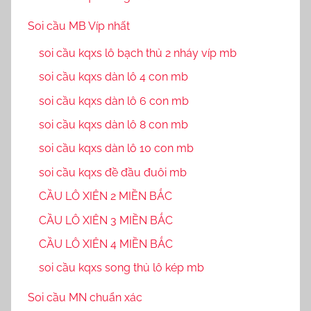
Soi cầu MB Víp nhất
soi cầu kqxs lô bạch thủ 2 nháy víp mb
soi cầu kqxs dàn lô 4 con mb
soi cầu kqxs dàn lô 6 con mb
soi cầu kqxs dàn lô 8 con mb
soi cầu kqxs dàn lô 10 con mb
soi cầu kqxs đề đầu đuôi mb
CẦU LÔ XIÊN 2 MIỀN BẮC
CẦU LÔ XIÊN 3 MIỀN BẮC
CẦU LÔ XIÊN 4 MIỀN BẮC
soi cầu kqxs song thủ lô kép mb
Soi cầu MN chuẩn xác