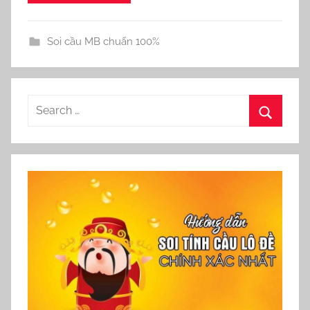
Soi cầu MB chuẩn 100%