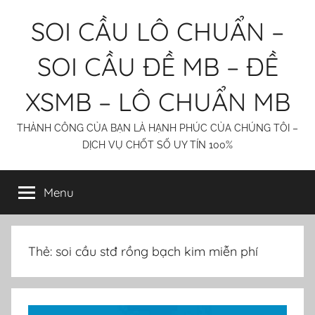
Skip
SOI CẦU LÔ CHUẨN –
to
content
SOI CẦU ĐỀ MB – ĐỀ
XSMB – LÔ CHUẨN MB
THÀNH CÔNG CỦA BẠN LÀ HẠNH PHÚC CỦA CHÚNG TÔI –
DỊCH VỤ CHỐT SỐ UY TÍN 100%
Menu
Thẻ:
soi cầu stđ rồng bạch kim miễn phí