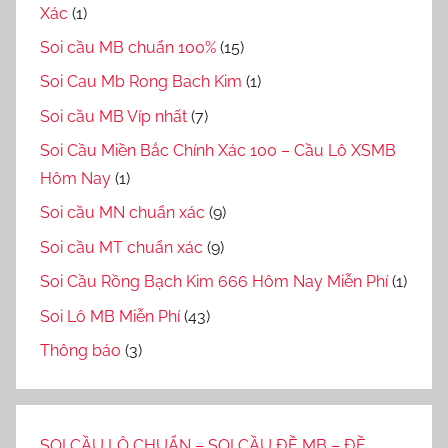
Xác
(1)
Soi cầu MB chuẩn 100%
(15)
Soi Cau Mb Rong Bach Kim
(1)
Soi cầu MB Víp nhất
(7)
Soi Cầu Miền Bắc Chính Xác 100 – Cầu Lô XSMB
Hôm Nay
(1)
Soi cầu MN chuẩn xác
(9)
Soi cầu MT chuẩn xác
(9)
Soi Cầu Rồng Bạch Kim 666 Hôm Nay Miễn Phí
(1)
Soi Lô MB Miễn Phí
(43)
Thông báo
(3)
SOI CẦU LÔ CHUẨN – SOI CẦU ĐỀ MB – ĐỀ