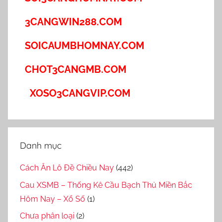
3CANGWIN288.COM
SOICAUMBHOMNAY.COM
CHOT3CANGMB.COM
XOSO3CANGVIP.COM
Danh mục
Cách Ăn Lô Đề Chiều Nay
(442)
Cau XSMB – Thống Kê Cầu Bạch Thủ Miền Bắc
Hôm Nay – Xổ Số
(1)
Chưa phân loại
(2)