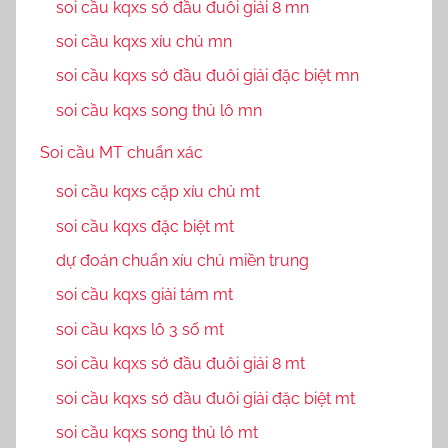
soi cầu kqxs sớ đầu đuôi giải 8 mn
soi cầu kqxs xíu chủ mn
soi cầu kqxs sớ đầu đuôi giải đặc biệt mn
soi cầu kqxs song thủ lô mn
Soi cầu MT chuẩn xác
soi cầu kqxs cặp xíu chủ mt
soi cầu kqxs đặc biệt mt
dự đoán chuẩn xíu chủ miền trung
soi cầu kqxs giải tám mt
soi cầu kqxs lô 3 số mt
soi cầu kqxs sớ đầu đuôi giải 8 mt
soi cầu kqxs sớ đầu đuôi giải đặc biệt mt
soi cầu kqxs song thủ lô mt