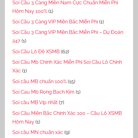
Soi Cầu 3 Càng Miền Nam Cực Chuẩn Miễn Phí
Hôm Nay 100%
(1)
Soi Cầu 3 Càng VIP Miền Bắc Miễn Phí
(1)
Soi Cầu 3 Càng VIP Miền Bắc Miễn Phí – Dự Đoán
247
(1)
Soi Cầu Lô Đề XSMB
(62)
Soi Cầu Mb Chính Xác Miễn Phí Soi Cầu Lô Chính
Xác
(1)
Soi cầu MB chuẩn 100%
(15)
Soi Cau Mb Rong Bach Kim
(1)
Soi cầu MB Víp nhất
(7)
Soi Cầu Miền Bắc Chính Xác 100 – Cầu Lô XSMB
Hôm Nay
(1)
Soi cầu MN chuẩn xác
(9)