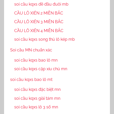
soi cầu kqxs đề đầu đuôi mb
CẦU LÔ XIÊN 2 MIỀN BẮC
CẦU LÔ XIÊN 3 MIỀN BẮC
CẦU LÔ XIÊN 4 MIỀN BẮC
soi cầu kqxs song thủ lô kép mb
Soi cầu MN chuẩn xác
soi cầu kqxs bao lô mn
soi cầu kqxs cặp xíu chủ mn
soi cầu kqxs bao lô mt
soi cầu kqxs đặc biệt mn
soi cầu kqxs giải tám mn
soi cầu kqxs lô 3 số mn