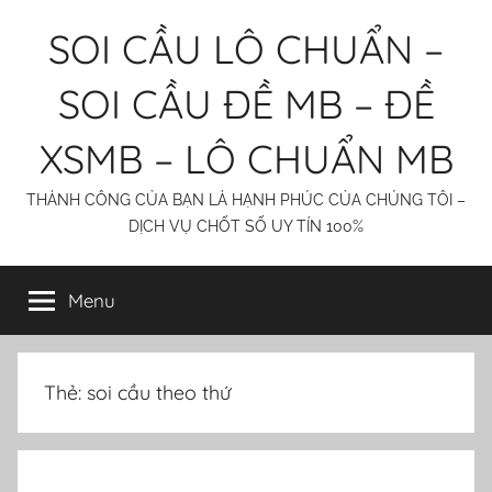
Skip
SOI CẦU LÔ CHUẨN –
to
content
SOI CẦU ĐỀ MB – ĐỀ
XSMB – LÔ CHUẨN MB
THÀNH CÔNG CỦA BẠN LÀ HẠNH PHÚC CỦA CHÚNG TÔI –
DỊCH VỤ CHỐT SỐ UY TÍN 100%
Menu
Thẻ:
soi cầu theo thứ