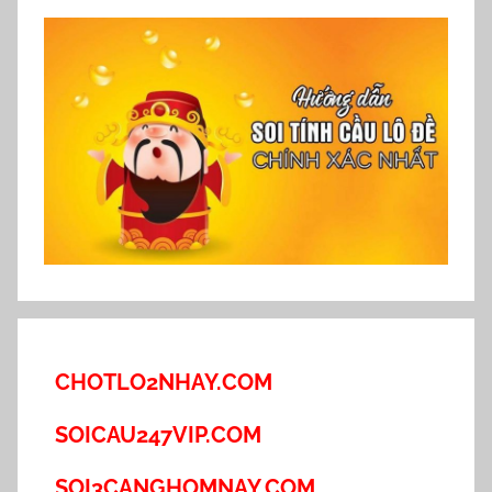
CHOTLO2NHAY.COM
SOICAU247VIP.COM
SOI3CANGHOMNAY.COM