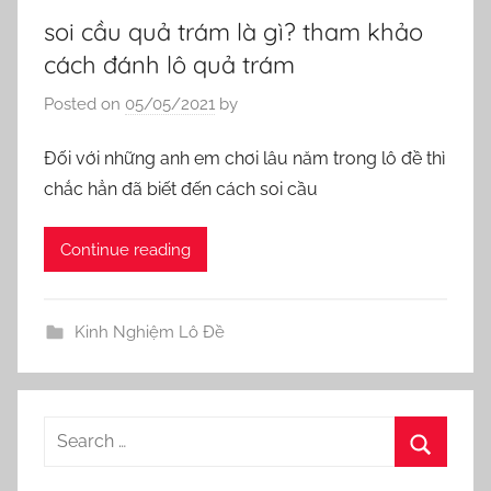
soi cầu quả trám là gì? tham khảo
cách đánh lô quả trám
Posted on
05/05/2021
by
Đối với những anh em chơi lâu năm trong lô đề thì
chắc hẳn đã biết đến cách soi cầu
Continue reading
Kinh Nghiệm Lô Đề