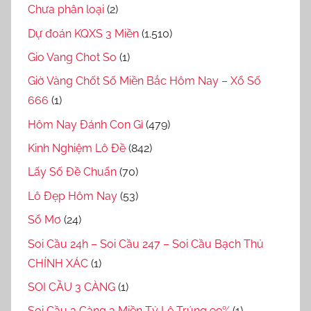
Chưa phân loại
(2)
Dự đoán KQXS 3 Miền
(1.510)
Gio Vang Chot So
(1)
Giờ Vàng Chốt Số Miền Bắc Hôm Nay – Xổ Số
666
(1)
Hôm Nay Đánh Con Gì
(479)
Kinh Nghiệm Lô Đề
(842)
Lấy Số Đề Chuẩn
(70)
Lô Đẹp Hôm Nay
(53)
Sổ Mơ
(24)
Soi Cầu 24h – Soi Cầu 247 – Soi Cầu Bạch Thủ
CHÍNH XÁC
(1)
SOI CẦU 3 CÀNG
(1)
Soi Cầu 3 Càng 3 Miền Tỷ Lệ Trúng 99%
(1)