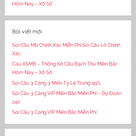
Hôm Nay – Xổ Số
Bài viết mới
Soi Cầu Mb Chính Xác Miễn Phí Soi Cầu Lô Chính
Xác
Cau XSMB – Thống Kê Cầu Bạch Thủ Miền Bắc
Hôm Nay – Xổ Số
Soi Cầu 3 Càng 3 Miền Tỷ Lệ Trúng 99%
Soi Cầu 3 Càng VIP Miền Bắc Miễn Phí – Dự Đoán
247
Soi Cầu 3 Càng VIP Miền Bắc Miễn Phí