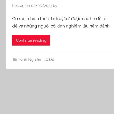
Posted on
05/05/2021
by
Có một chiêu thức “bí truyền” được các tín đồ lô
đề và những người có kinh nghiệm lâu năm đánh
Continue reading
Kinh Nghiệm Lô Đề