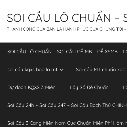
Skip
to
SOI CẦU LÔ CHUẨN – 
content
THÀNH CÔNG CỦA BẠN LÀ HẠNH PHÚC CỦA CHÚNG TÔI – D
SOI CẦU LÔ CHUẨN – SOI CẦU ĐỀ MB – ĐỀ XSMB – 
soi cầu kqxs bao lô mt
Soi cầu MT chuẩn xác
Dự đoán KQXS 3 Miền
Lấy Số Đề Chuẩn
L
Soi Cầu 24h – Soi Cầu 247 – Soi Cầu Bạch Thủ CHÍN
Soi Cầu 3 Càng Miền Nam Cực Chuẩn Miễn Phí Hôm 