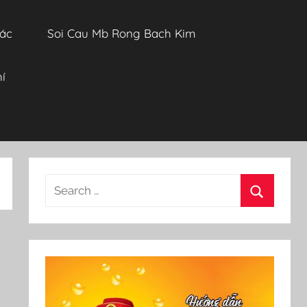
Xác
Soi Cau Mb Rong Bach Kim
í