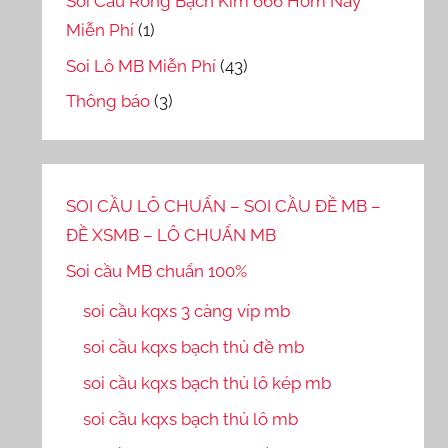
Soi Cầu Rồng Bạch Kim 666 Hôm Nay
Miễn Phí
(1)
Soi Lô MB Miễn Phí
(43)
Thông báo
(3)
SOI CẦU LÔ CHUẨN – SOI CẦU ĐỀ MB –
ĐỀ XSMB – LÔ CHUẨN MB
Soi cầu MB chuẩn 100%
soi cầu kqxs 3 càng víp mb
soi cầu kqxs bạch thủ đề mb
soi cầu kqxs bạch thủ lô kép mb
soi cầu kqxs bạch thủ lô mb