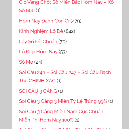
Giờ Vàng Chốt Số Miền Bắc Hôm Nay – Xổ
Số 666
(1)
Hôm Nay Đánh Con Gì
(479)
Kinh Nghiệm Lô Đề
(842)
Lấy Số Đề Chuẩn
(70)
Lô Đẹp Hôm Nay
(53)
Sổ Mơ
(24)
Soi Cầu 24h – Soi Cầu 247 – Soi Cầu Bạch
Thủ CHÍNH XÁC
(1)
SOI CẦU 3 CÀNG
(1)
Soi Cầu 3 Càng 3 Miền Tỷ Lệ Trúng 99%
(1)
Soi Cầu 3 Càng Miền Nam Cực Chuẩn
Miễn Phí Hôm Nay 100%
(1)