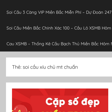
Soi Cầu 3 Càng VIP Miền Bắc Miễn Phí – Dự Đoán 247
Soi Cầu Miền Bắc Chính Xác 100 – Cầu Lô XSMB Hôm
Cau XSMB – Thống Kê Cầu Bạch Thủ Miền Bắc Hôm 
Thẻ:
soi cầu xíu chủ mt chuẩn