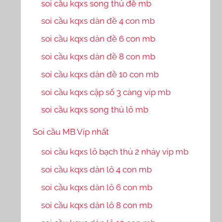
soi cầu kqxs song thủ đề mb
soi cầu kqxs dàn đề 4 con mb
soi cầu kqxs dàn đề 6 con mb
soi cầu kqxs dàn đề 8 con mb
soi cầu kqxs dàn đề 10 con mb
soi cầu kqxs cặp số 3 càng víp mb
soi cầu kqxs song thủ lô mb
Soi cầu MB Víp nhất
soi cầu kqxs lô bạch thủ 2 nháy víp mb
soi cầu kqxs dàn lô 4 con mb
soi cầu kqxs dàn lô 6 con mb
soi cầu kqxs dàn lô 8 con mb