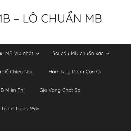
SMB – LÔ CHUẨN MB
ầu MB Víp nhất
Soi cầu MN chuẩn xác
ô Đề Chiều Nay
Hôm Nay Đánh Con Gì
MB Miễn Phí
Gio Vang Chot So
 Tỷ Lệ Trúng 99%