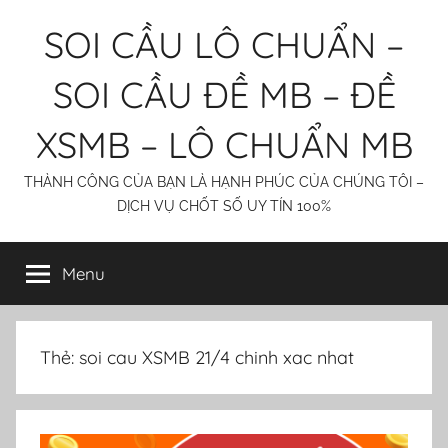
Skip
SOI CẦU LÔ CHUẨN –
to
content
SOI CẦU ĐỀ MB – ĐỀ
XSMB – LÔ CHUẨN MB
THÀNH CÔNG CỦA BẠN LÀ HẠNH PHÚC CỦA CHÚNG TÔI –
DỊCH VỤ CHỐT SỐ UY TÍN 100%
Menu
Thẻ:
soi cau XSMB 21/4 chinh xac nhat