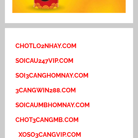
CHOTLO2NHAY.COM
SOICAU247VIP.COM
SOI3CANGHOMNAY.COM
3CANGWIN288.COM
SOICAUMBHOMNAY.COM
CHOT3CANGMB.COM
XOSO3CANGVIP.COM