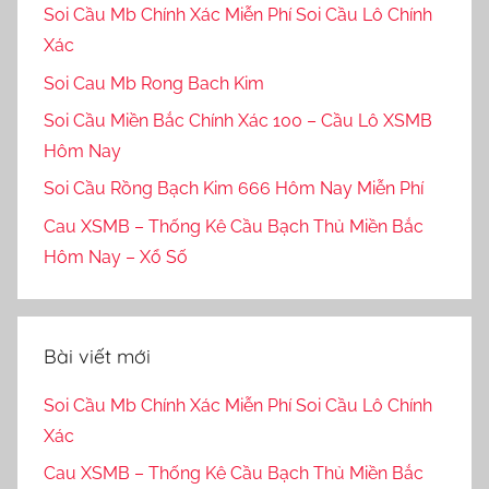
Soi Cầu Mb Chính Xác Miễn Phí Soi Cầu Lô Chính
Xác
Soi Cau Mb Rong Bach Kim
Soi Cầu Miền Bắc Chính Xác 100 – Cầu Lô XSMB
Hôm Nay
Soi Cầu Rồng Bạch Kim 666 Hôm Nay Miễn Phí
Cau XSMB – Thống Kê Cầu Bạch Thủ Miền Bắc
Hôm Nay – Xổ Số
Bài viết mới
Soi Cầu Mb Chính Xác Miễn Phí Soi Cầu Lô Chính
Xác
Cau XSMB – Thống Kê Cầu Bạch Thủ Miền Bắc