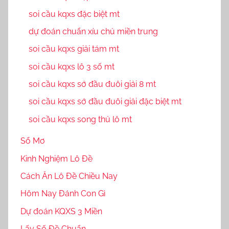
soi cầu kqxs đặc biệt mt
dự đoán chuẩn xíu chủ miền trung
soi cầu kqxs giải tám mt
soi cầu kqxs lô 3 số mt
soi cầu kqxs sớ đầu đuôi giải 8 mt
soi cầu kqxs sớ đầu đuôi giải đặc biệt mt
soi cầu kqxs song thủ lô mt
Sổ Mơ
Kinh Nghiệm Lô Đề
Cách Ăn Lô Đề Chiều Nay
Hôm Nay Đánh Con Gì
Dự đoán KQXS 3 Miền
Lấy Số Đề Chuẩn