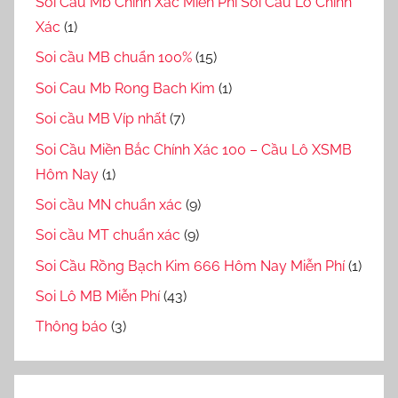
Soi Cầu Mb Chính Xác Miễn Phí Soi Cầu Lô Chính
Xác
(1)
Soi cầu MB chuẩn 100%
(15)
Soi Cau Mb Rong Bach Kim
(1)
Soi cầu MB Víp nhất
(7)
Soi Cầu Miền Bắc Chính Xác 100 – Cầu Lô XSMB
Hôm Nay
(1)
Soi cầu MN chuẩn xác
(9)
Soi cầu MT chuẩn xác
(9)
Soi Cầu Rồng Bạch Kim 666 Hôm Nay Miễn Phí
(1)
Soi Lô MB Miễn Phí
(43)
Thông báo
(3)