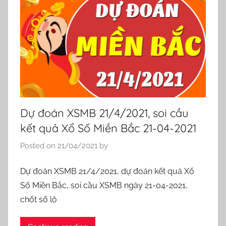
Dự đoán XSMB 21/4/2021, soi cầu
kết quả Xổ Số Miền Bắc 21-04-2021
Posted on
21/04/2021
by
Dự đoán XSMB 21/4/2021, dự đoán kết quả Xổ
Số Miền Bắc, soi cầu XSMB ngày 21-04-2021,
chốt số lô