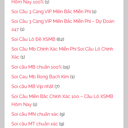
Hôm Nay 100%
(1)
Soi Cầu 3 Càng VIP Miền Bắc Miễn Phí
(1)
Soi Cầu 3 Càng VIP Miền Bắc Miễn Phí – Dự Đoán
247
(1)
Soi Cầu Lô Đề XSMB
(62)
Soi Cầu Mb Chính Xác Miễn Phí Soi Cầu Lô Chính
Xác
(1)
Soi cầu MB chuẩn 100%
(15)
Soi Cau Mb Rong Bach Kim
(1)
Soi cầu MB Víp nhất
(7)
Soi Cầu Miền Bắc Chính Xác 100 – Cầu Lô XSMB
Hôm Nay
(1)
Soi cầu MN chuẩn xác
(9)
Soi cầu MT chuẩn xác
(9)