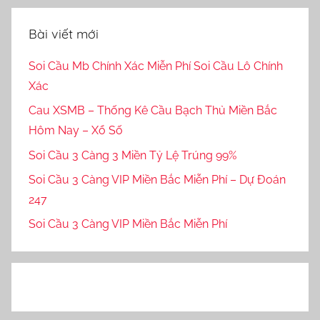
Bài viết mới
Soi Cầu Mb Chính Xác Miễn Phí Soi Cầu Lô Chính
Xác
Cau XSMB – Thống Kê Cầu Bạch Thủ Miền Bắc
Hôm Nay – Xổ Số
Soi Cầu 3 Càng 3 Miền Tỷ Lệ Trúng 99%
Soi Cầu 3 Càng VIP Miền Bắc Miễn Phí – Dự Đoán
247
Soi Cầu 3 Càng VIP Miền Bắc Miễn Phí