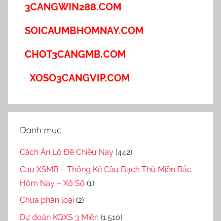
3CANGWIN288.COM
SOICAUMBHOMNAY.COM
CHOT3CANGMB.COM
XOSO3CANGVIP.COM
Danh mục
Cách Ăn Lô Đề Chiều Nay
(442)
Cau XSMB – Thống Kê Cầu Bạch Thủ Miền Bắc
Hôm Nay – Xổ Số
(1)
Chưa phân loại
(2)
Dự đoán KQXS 3 Miền
(1.510)