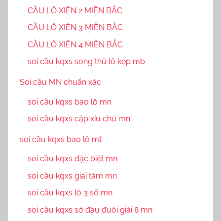
CẦU LÔ XIÊN 2 MIỀN BẮC
CẦU LÔ XIÊN 3 MIỀN BẮC
CẦU LÔ XIÊN 4 MIỀN BẮC
soi cầu kqxs song thủ lô kép mb
Soi cầu MN chuẩn xác
soi cầu kqxs bao lô mn
soi cầu kqxs cặp xíu chủ mn
soi cầu kqxs bao lô mt
soi cầu kqxs đặc biệt mn
soi cầu kqxs giải tám mn
soi cầu kqxs lô 3 số mn
soi cầu kqxs sớ đầu đuôi giải 8 mn