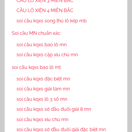
CẦU LÔ XIÊN 3 MIỀN BẮC
CẦU LÔ XIÊN 4 MIỀN BẮC
soi cầu kqxs song thủ lô kép mb
Soi cầu MN chuẩn xác
soi cầu kqxs bao lô mn
soi cầu kqxs cặp xíu chủ mn
soi cầu kqxs bao lô mt
soi cầu kqxs đặc biệt mn
soi cầu kqxs giải tám mn
soi cầu kqxs lô 3 số mn
soi cầu kqxs sớ đầu đuôi giải 8 mn
soi cầu kqxs xíu chủ mn
soi cầu kqxs sớ đầu đuôi giải đặc biệt mn