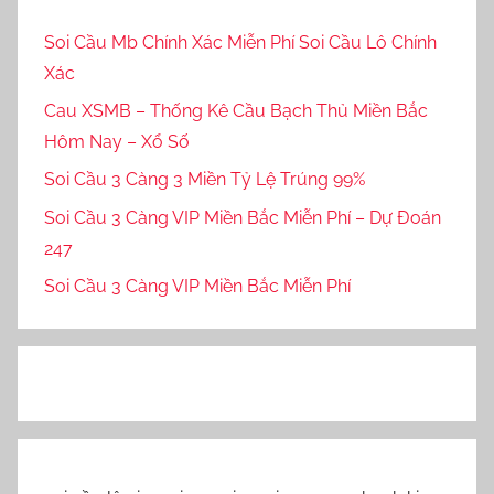
Soi Cầu Mb Chính Xác Miễn Phí Soi Cầu Lô Chính
Xác
Cau XSMB – Thống Kê Cầu Bạch Thủ Miền Bắc
Hôm Nay – Xổ Số
Soi Cầu 3 Càng 3 Miền Tỷ Lệ Trúng 99%
Soi Cầu 3 Càng VIP Miền Bắc Miễn Phí – Dự Đoán
247
Soi Cầu 3 Càng VIP Miền Bắc Miễn Phí