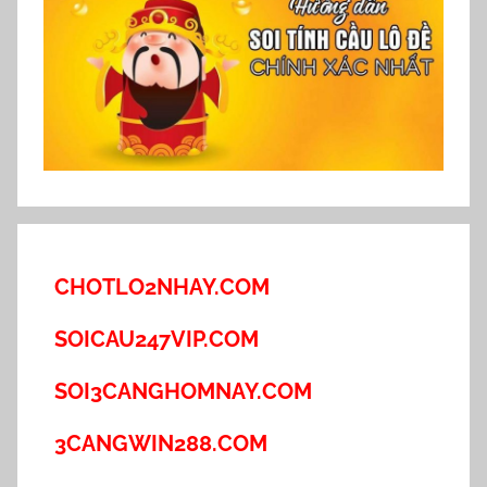
CHOTLO2NHAY.COM
SOICAU247VIP.COM
SOI3CANGHOMNAY.COM
3CANGWIN288.COM