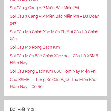
Soi Cầu 3 Càng VIP Miền Bắc Miễn Phí
Soi Cầu 3 Càng VIP Miền Bắc Miễn Phí – Dự Đoán
247
Soi Cầu Mb Chính Xác Miễn Phí Soi Cầu Lô Chính
Xác
Soi Cau Mb Rong Bach Kim
Soi Cầu Miền Bắc Chính Xác 100 – Cầu Lô XSMB
Hôm Nay
Soi Cầu Rồng Bạch Kim 666 Hôm Nay Miễn Phí
Cau XSMB – Thống Kê Cầu Bạch Thủ Miền Bắc
Hôm Nay – Xổ Số
Bài viết mới