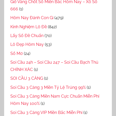
Giờ Vàng Chốt Số Miền Bắc Hôm Nay – Xổ Số
666
(1)
Hôm Nay Đánh Con Gì
(479)
Kinh Nghiệm Lô Đề
(842)
Lấy Số Đề Chuẩn
(70)
Lô Đẹp Hôm Nay
(53)
Sổ Mơ
(24)
Soi Cầu 24h – Soi Cầu 247 – Soi Cầu Bạch Thủ
CHÍNH XÁC
(1)
SOI CẦU 3 CÀNG
(1)
Soi Cầu 3 Càng 3 Miền Tỷ Lệ Trúng 99%
(1)
Soi Cầu 3 Càng Miền Nam Cực Chuẩn Miễn Phí
Hôm Nay 100%
(1)
Soi Cầu 3 Càng VIP Miền Bắc Miễn Phí
(1)