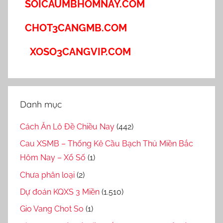
SOICAUMBHOMNAY.COM
CHOT3CANGMB.COM
XOSO3CANGVIP.COM
Danh mục
Cách Ăn Lô Đề Chiều Nay
(442)
Cau XSMB – Thống Kê Cầu Bạch Thủ Miền Bắc
Hôm Nay – Xổ Số
(1)
Chưa phân loại
(2)
Dự đoán KQXS 3 Miền
(1.510)
Gio Vang Chot So
(1)