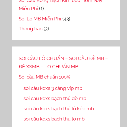
Soi Cầu Rồng Bạch Kim 666 Hôm Nay
Miễn Phí
(1)
Soi Lô MB Miễn Phí
(43)
Thông báo
(3)
SOI CẦU LÔ CHUẨN – SOI CẦU ĐỀ MB –
ĐỀ XSMB – LÔ CHUẨN MB
Soi cầu MB chuẩn 100%
soi cầu kqxs 3 càng víp mb
soi cầu kqxs bạch thủ đề mb
soi cầu kqxs bạch thủ lô kép mb
soi cầu kqxs bạch thủ lô mb