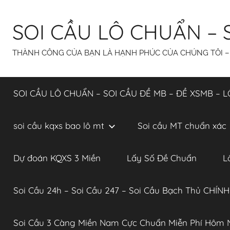
Skip
to
SOI CẦU LÔ CHUẨN – 
content
THÀNH CÔNG CỦA BẠN LÀ HẠNH PHÚC CỦA CHÚNG TÔI – D
SOI CẦU LÔ CHUẨN – SOI CẦU ĐỀ MB – ĐỀ XSMB – 
soi cầu kqxs bao lô mt
Soi cầu MT chuẩn xác
Dự đoán KQXS 3 Miền
Lấy Số Đề Chuẩn
L
Soi Cầu 24h – Soi Cầu 247 – Soi Cầu Bạch Thủ CHÍN
Soi Cầu 3 Càng Miền Nam Cực Chuẩn Miễn Phí Hôm 