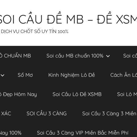
SOI CẦU ĐỀ MB – ĐỀ X
ỊCH VỤ CHỐT SỐ UY TÍN 100%
LÔ CHUẨN MB
Soi cầu MB chuẩn 100%
Soi c
Sổ Mơ
Kinh Nghiệm Lô Đề
Cách Ăn L
ô Đẹp Hôm Nay
Soi Cầu Lô Đề XSMB
Soi Lô 
H XÁC
SOI CẦU 3 CÀNG
Soi Cầu 3 Càng 3 Miền
Nay 100%
Soi Cầu 3 Càng VIP Miền Bắc Miễn Phí