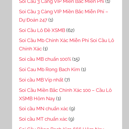
Soi Cầu 3 Càng VIP Miền Bắc Miễn Phí
(1)
Soi Cầu 3 Càng VIP Miền Bắc Miễn Phí –
Dự Đoán 247
(1)
Soi Cầu Lô Đề XSMB
(62)
Soi Cầu Mb Chính Xác Miễn Phí Soi Cầu Lô
Chính Xác
(1)
Soi cầu MB chuẩn 100%
(15)
Soi Cau Mb Rong Bach Kim
(1)
Soi cầu MB Víp nhất
(7)
Soi Cầu Miền Bắc Chính Xác 100 – Cầu Lô
XSMB Hôm Nay
(1)
Soi cầu MN chuẩn xác
(9)
Soi cầu MT chuẩn xác
(9)