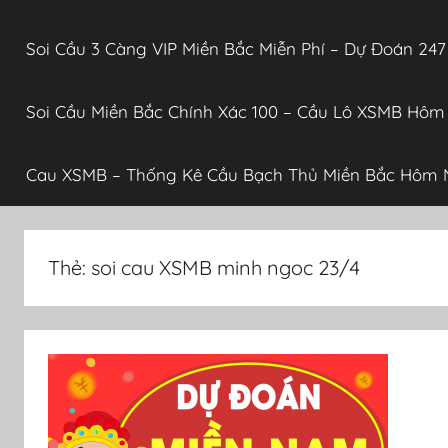
Soi Cầu 3 Càng VIP Miền Bắc Miễn Phí – Dự Đoán 247
Soi Cầu Miền Bắc Chính Xác 100 – Cầu Lô XSMB Hôm
Cau XSMB – Thống Kê Cầu Bạch Thủ Miền Bắc Hôm 
Thẻ:
soi cau XSMB minh ngoc 23/4