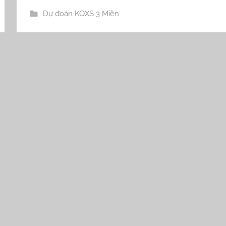
Dự đoán KQXS 3 Miền