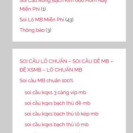
Soi Cầu Rồng Bạch Kim 666 Hôm Nay
Miễn Phí
(1)
Soi Lô MB Miễn Phí
(43)
Thông báo
(3)
SOI CẦU LÔ CHUẨN – SOI CẦU ĐỀ MB –
ĐỀ XSMB – LÔ CHUẨN MB
Soi cầu MB chuẩn 100%
soi cầu kqxs 3 càng víp mb
soi cầu kqxs bạch thủ đề mb
soi cầu kqxs bạch thủ lô kép mb
soi cầu kqxs bạch thủ lô mb