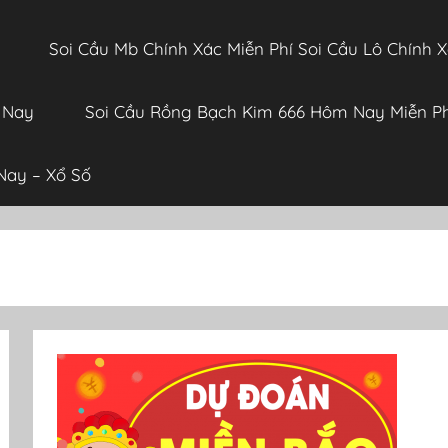
Soi Cầu Mb Chính Xác Miễn Phí Soi Cầu Lô Chính 
 Nay
Soi Cầu Rồng Bạch Kim 666 Hôm Nay Miễn Ph
Nay – Xổ Số