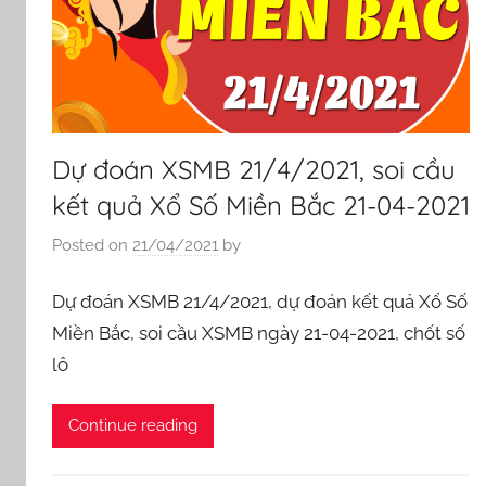
Dự đoán XSMB 21/4/2021, soi cầu
kết quả Xổ Số Miền Bắc 21-04-2021
Posted on
21/04/2021
by
Dự đoán XSMB 21/4/2021, dự đoán kết quả Xổ Số
Miền Bắc, soi cầu XSMB ngày 21-04-2021, chốt số
lô
Continue reading