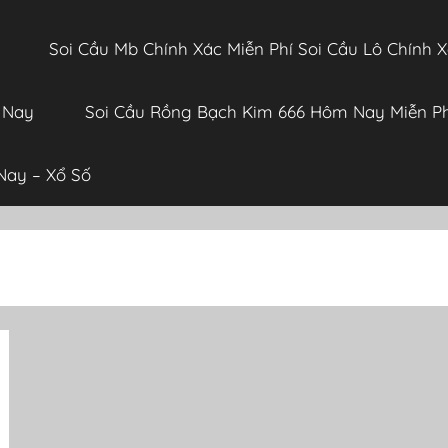
Soi Cầu Mb Chính Xác Miễn Phí Soi Cầu Lô Chính 
 Nay
Soi Cầu Rồng Bạch Kim 666 Hôm Nay Miễn Ph
Nay – Xổ Số