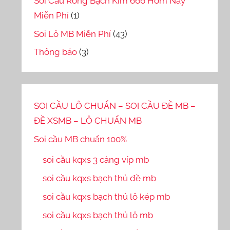
Soi Cầu Rồng Bạch Kim 666 Hôm Nay
Miễn Phí
(1)
Soi Lô MB Miễn Phí
(43)
Thông báo
(3)
SOI CẦU LÔ CHUẨN – SOI CẦU ĐỀ MB –
ĐỀ XSMB – LÔ CHUẨN MB
Soi cầu MB chuẩn 100%
soi cầu kqxs 3 càng víp mb
soi cầu kqxs bạch thủ đề mb
soi cầu kqxs bạch thủ lô kép mb
soi cầu kqxs bạch thủ lô mb