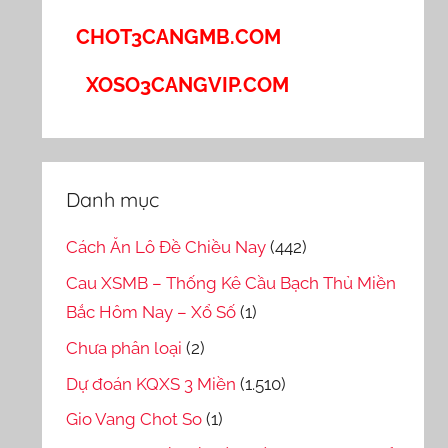
CHOT3CANGMB.COM
XOSO3CANGVIP.COM
Danh mục
Cách Ăn Lô Đề Chiều Nay
(442)
Cau XSMB – Thống Kê Cầu Bạch Thủ Miền
Bắc Hôm Nay – Xổ Số
(1)
Chưa phân loại
(2)
Dự đoán KQXS 3 Miền
(1.510)
Gio Vang Chot So
(1)