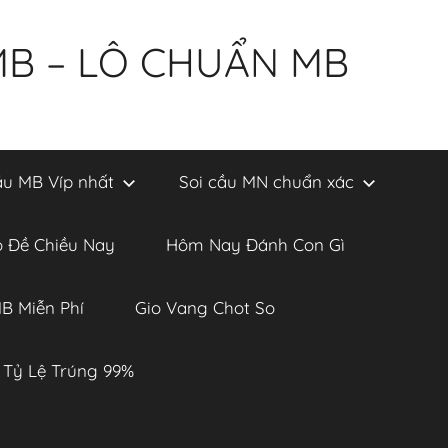
SMB – LÔ CHUẨN MB
ầu MB Víp nhất
Soi cầu MN chuẩn xác
ô Đề Chiều Nay
Hôm Nay Đánh Con Gì
MB Miễn Phí
Gio Vang Chot So
 Tỷ Lệ Trúng 99%