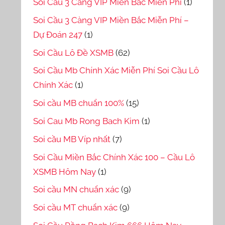
Soi Cầu 3 Càng VIP Miền Bắc Miễn Phí
(1)
Soi Cầu 3 Càng VIP Miền Bắc Miễn Phí –
Dự Đoán 247
(1)
Soi Cầu Lô Đề XSMB
(62)
Soi Cầu Mb Chính Xác Miễn Phí Soi Cầu Lô
Chính Xác
(1)
Soi cầu MB chuẩn 100%
(15)
Soi Cau Mb Rong Bach Kim
(1)
Soi cầu MB Víp nhất
(7)
Soi Cầu Miền Bắc Chính Xác 100 – Cầu Lô
XSMB Hôm Nay
(1)
Soi cầu MN chuẩn xác
(9)
Soi cầu MT chuẩn xác
(9)