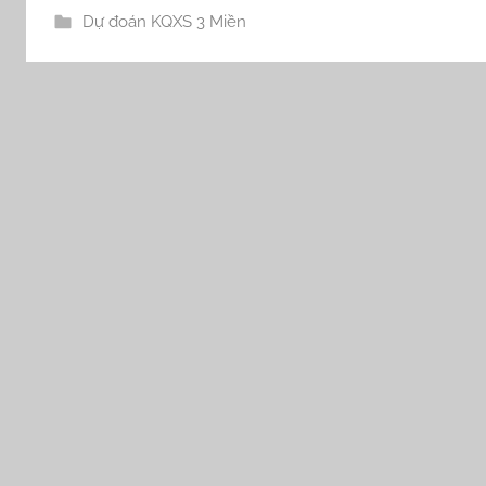
Dự đoán KQXS 3 Miền