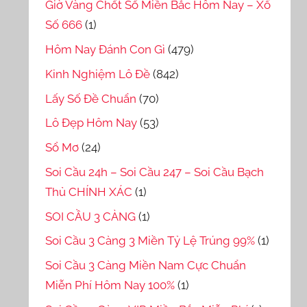
Giờ Vàng Chốt Số Miền Bắc Hôm Nay – Xổ
Số 666
(1)
Hôm Nay Đánh Con Gì
(479)
Kinh Nghiệm Lô Đề
(842)
Lấy Số Đề Chuẩn
(70)
Lô Đẹp Hôm Nay
(53)
Sổ Mơ
(24)
Soi Cầu 24h – Soi Cầu 247 – Soi Cầu Bạch
Thủ CHÍNH XÁC
(1)
SOI CẦU 3 CÀNG
(1)
Soi Cầu 3 Càng 3 Miền Tỷ Lệ Trúng 99%
(1)
Soi Cầu 3 Càng Miền Nam Cực Chuẩn
Miễn Phí Hôm Nay 100%
(1)