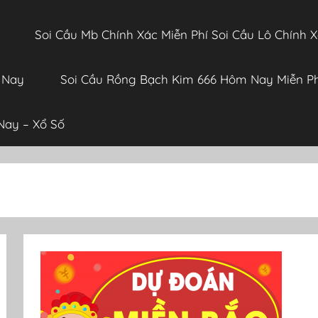
Soi Cầu Mb Chính Xác Miễn Phí Soi Cầu Lô Chính 
 Nay
Soi Cầu Rồng Bạch Kim 666 Hôm Nay Miễn Ph
Nay – Xổ Số