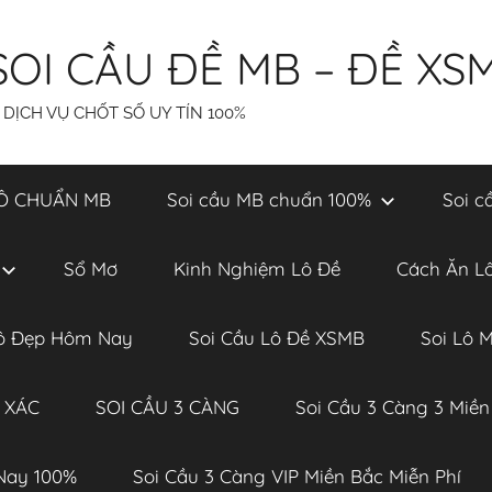
SOI CẦU ĐỀ MB – ĐỀ X
ỊCH VỤ CHỐT SỐ UY TÍN 100%
LÔ CHUẨN MB
Soi cầu MB chuẩn 100%
Soi c
Sổ Mơ
Kinh Nghiệm Lô Đề
Cách Ăn L
ô Đẹp Hôm Nay
Soi Cầu Lô Đề XSMB
Soi Lô 
H XÁC
SOI CẦU 3 CÀNG
Soi Cầu 3 Càng 3 Miền
Nay 100%
Soi Cầu 3 Càng VIP Miền Bắc Miễn Phí