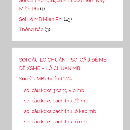
Soi Cầu Rồng Bạch Kim 666 Hôm Nay
Miễn Phí
(1)
Soi Lô MB Miễn Phí
(43)
Thông báo
(3)
SOI CẦU LÔ CHUẨN – SOI CẦU ĐỀ MB –
ĐỀ XSMB – LÔ CHUẨN MB
Soi cầu MB chuẩn 100%
soi cầu kqxs 3 càng víp mb
soi cầu kqxs bạch thủ đề mb
soi cầu kqxs bạch thủ lô kép mb
soi cầu kqxs bạch thủ lô mb