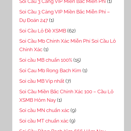
Soi Cầu 3 Càng VIP Miền Bắc Miễn Phí
(1)
Soi Cầu 3 Càng VIP Miền Bắc Miễn Phí –
Dự Đoán 247
(1)
Soi Cầu Lô Đề XSMB
(62)
Soi Cầu Mb Chính Xác Miễn Phí Soi Cầu Lô
Chính Xác
(1)
Soi cầu MB chuẩn 100%
(15)
Soi Cau Mb Rong Bach Kim
(1)
Soi cầu MB Víp nhất
(7)
Soi Cầu Miền Bắc Chính Xác 100 – Cầu Lô
XSMB Hôm Nay
(1)
Soi cầu MN chuẩn xác
(9)
Soi cầu MT chuẩn xác
(9)