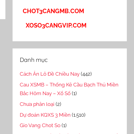
CHOT3CANGMB.COM
XOSO3CANGVIP.COM
Danh mục
Cách Ăn Lô Đề Chiều Nay
(442)
Cau XSMB – Thống Kê Cầu Bạch Thủ Miền
Bắc Hôm Nay – Xổ Số
(1)
Chưa phân loại
(2)
Dự đoán KQXS 3 Miền
(1.510)
Gio Vang Chot So
(1)