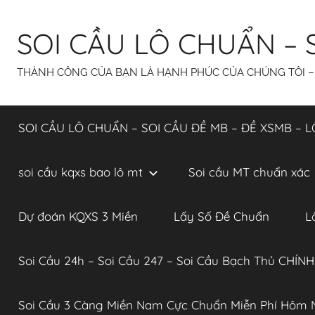
Skip
to
SOI CẦU LÔ CHUẨN – 
content
THÀNH CÔNG CỦA BẠN LÀ HẠNH PHÚC CỦA CHÚNG TÔI – D
SOI CẦU LÔ CHUẨN – SOI CẦU ĐỀ MB – ĐỀ XSMB – 
soi cầu kqxs bao lô mt
Soi cầu MT chuẩn xác
Dự đoán KQXS 3 Miền
Lấy Số Đề Chuẩn
L
Soi Cầu 24h – Soi Cầu 247 – Soi Cầu Bạch Thủ CHÍN
Soi Cầu 3 Càng Miền Nam Cực Chuẩn Miễn Phí Hôm 