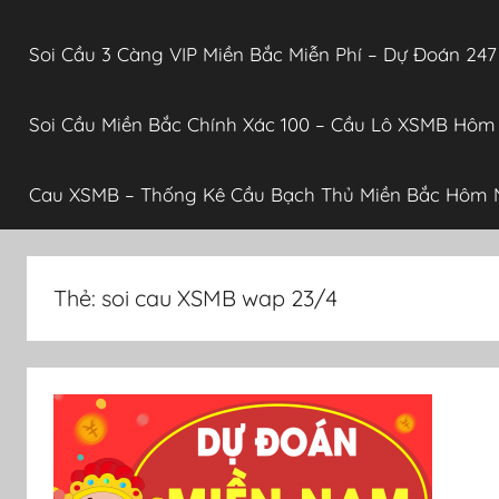
Soi Cầu 3 Càng VIP Miền Bắc Miễn Phí – Dự Đoán 247
Soi Cầu Miền Bắc Chính Xác 100 – Cầu Lô XSMB Hôm
Cau XSMB – Thống Kê Cầu Bạch Thủ Miền Bắc Hôm 
Thẻ:
soi cau XSMB wap 23/4