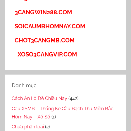
3CANGWIN288.COM
SOICAUMBHOMNAY.COM
CHOT3CANGMB.COM
XOSO3CANGVIP.COM
Danh mục
Cách Ăn Lô Đề Chiều Nay
(442)
Cau XSMB – Thống Kê Cầu Bạch Thủ Miền Bắc
Hôm Nay – Xổ Số
(1)
Chưa phân loại
(2)