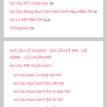
Soi cầu MT chuẩn xác
(9)
Soi Cầu Rồng Bạch Kim 666 Hôm Nay Miễn Phí
(1)
Soi Lô MB Miễn Phí
(43)
Thông báo
(3)
SOI CẦU LÔ CHUẨN – SOI CẦU ĐỀ MB – ĐỀ
XSMB – LÔ CHUẨN MB
Soi cầu MB chuẩn 100%
soi cầu kqxs 3 càng víp mb
soi cầu kqxs bạch thủ đề mb
soi cầu kqxs bạch thủ lô kép mb
soi cầu kqxs bạch thủ lô mb