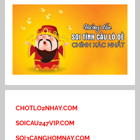
CHOTLO2NHAY.COM
SOICAU247VIP.COM
SOI3CANGHOMNAY.COM