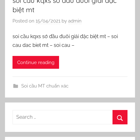
soi cầu kqxs sớ đầu đuôi giải đặc
biệt mt
Posted on
15/04/2021
by
admin
soi cầu kqxs sớ đầu đuôi giải đặc biệt mt – soi
cau dac biet mt – soi cau –
Continue reading
Soi cầu MT chuẩn xác