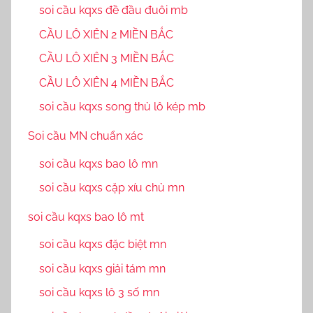
soi cầu kqxs đề đầu đuôi mb
CẦU LÔ XIÊN 2 MIỀN BẮC
CẦU LÔ XIÊN 3 MIỀN BẮC
CẦU LÔ XIÊN 4 MIỀN BẮC
soi cầu kqxs song thủ lô kép mb
Soi cầu MN chuẩn xác
soi cầu kqxs bao lô mn
soi cầu kqxs cặp xíu chủ mn
soi cầu kqxs bao lô mt
soi cầu kqxs đặc biệt mn
soi cầu kqxs giải tám mn
soi cầu kqxs lô 3 số mn