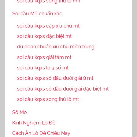
soi cầu kqxs song thủ lô mn
Soi cầu MT chuẩn xác
soi cầu kqxs cặp xíu chủ mt
soi cầu kqxs đặc biệt mt
dự đoán chuẩn xíu chủ miền trung
soi cầu kqxs giải tám mt
soi cầu kqxs lô 3 số mt
soi cầu kqxs sớ đầu đuôi giải 8 mt
soi cầu kqxs sớ đầu đuôi giải đặc biệt mt
soi cầu kqxs song thủ lô mt
Sổ Mơ
Kinh Nghiệm Lô Đề
Cách Ăn Lô Đề Chiều Nay