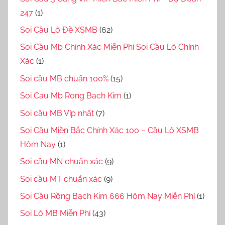
247
(1)
Soi Cầu Lô Đề XSMB
(62)
Soi Cầu Mb Chính Xác Miễn Phí Soi Cầu Lô Chính
Xác
(1)
Soi cầu MB chuẩn 100%
(15)
Soi Cau Mb Rong Bach Kim
(1)
Soi cầu MB Víp nhất
(7)
Soi Cầu Miền Bắc Chính Xác 100 – Cầu Lô XSMB
Hôm Nay
(1)
Soi cầu MN chuẩn xác
(9)
Soi cầu MT chuẩn xác
(9)
Soi Cầu Rồng Bạch Kim 666 Hôm Nay Miễn Phí
(1)
Soi Lô MB Miễn Phí
(43)