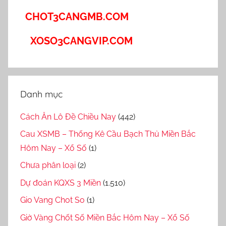
CHOT3CANGMB.COM
XOSO3CANGVIP.COM
Danh mục
Cách Ăn Lô Đề Chiều Nay
(442)
Cau XSMB – Thống Kê Cầu Bạch Thủ Miền Bắc
Hôm Nay – Xổ Số
(1)
Chưa phân loại
(2)
Dự đoán KQXS 3 Miền
(1.510)
Gio Vang Chot So
(1)
Giờ Vàng Chốt Số Miền Bắc Hôm Nay – Xổ Số