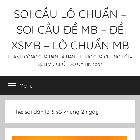
Skip
SOI CẦU LÔ CHUẨN –
to
content
SOI CẦU ĐỀ MB – ĐỀ
XSMB – LÔ CHUẨN MB
THÀNH CÔNG CỦA BẠN LÀ HẠNH PHÚC CỦA CHÚNG TÔI –
DỊCH VỤ CHỐT SỐ UY TÍN 100%
Menu
Thẻ:
soi dàn lô 6 số khung 2 ngày