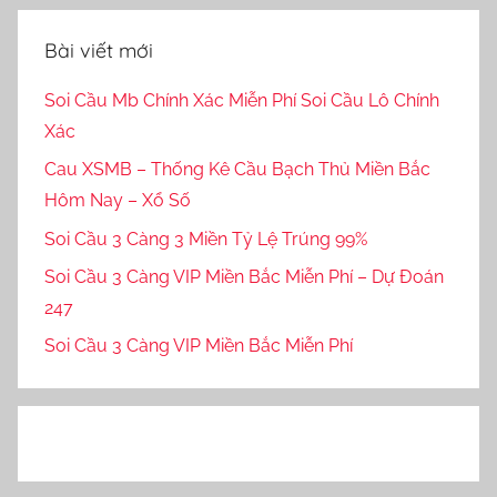
Bài viết mới
Soi Cầu Mb Chính Xác Miễn Phí Soi Cầu Lô Chính
Xác
Cau XSMB – Thống Kê Cầu Bạch Thủ Miền Bắc
Hôm Nay – Xổ Số
Soi Cầu 3 Càng 3 Miền Tỷ Lệ Trúng 99%
Soi Cầu 3 Càng VIP Miền Bắc Miễn Phí – Dự Đoán
247
Soi Cầu 3 Càng VIP Miền Bắc Miễn Phí