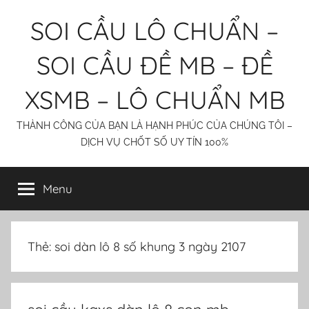
Skip
SOI CẦU LÔ CHUẨN –
to
content
SOI CẦU ĐỀ MB – ĐỀ
XSMB – LÔ CHUẨN MB
THÀNH CÔNG CỦA BẠN LÀ HẠNH PHÚC CỦA CHÚNG TÔI –
DỊCH VỤ CHỐT SỐ UY TÍN 100%
Menu
Thẻ:
soi dàn lô 8 số khung 3 ngày 2107