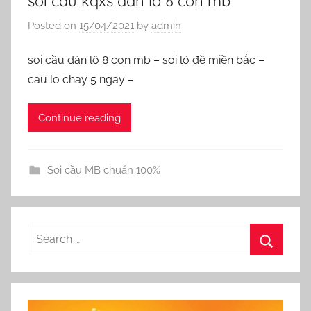
soi cầu kqxs dàn lô 8 con mb
Posted on
15/04/2021
by
admin
soi cầu dàn lô 8 con mb – soi lô đề miền bắc –
cau lo chay 5 ngay –
Continue reading
Soi cầu MB chuẩn 100%