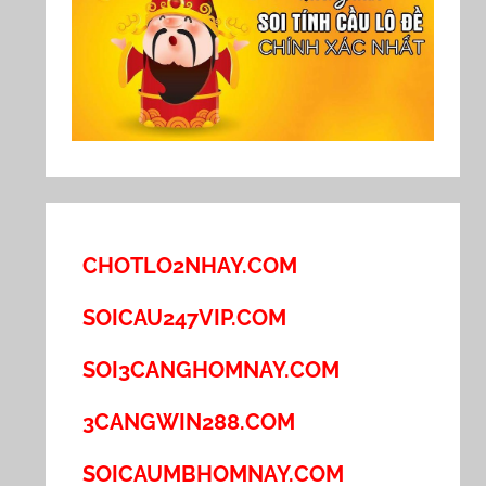
CHOTLO2NHAY.COM
SOICAU247VIP.COM
SOI3CANGHOMNAY.COM
3CANGWIN288.COM
SOICAUMBHOMNAY.COM