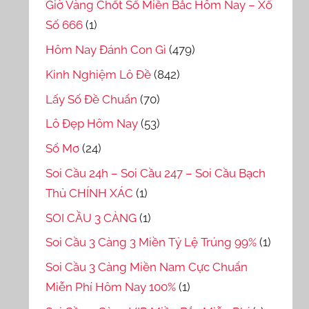
Giờ Vàng Chốt Số Miền Bắc Hôm Nay – Xổ
Số 666
(1)
Hôm Nay Đánh Con Gì
(479)
Kinh Nghiệm Lô Đề
(842)
Lấy Số Đề Chuẩn
(70)
Lô Đẹp Hôm Nay
(53)
Sổ Mơ
(24)
Soi Cầu 24h – Soi Cầu 247 – Soi Cầu Bạch
Thủ CHÍNH XÁC
(1)
SOI CẦU 3 CÀNG
(1)
Soi Cầu 3 Càng 3 Miền Tỷ Lệ Trúng 99%
(1)
Soi Cầu 3 Càng Miền Nam Cực Chuẩn
Miễn Phí Hôm Nay 100%
(1)