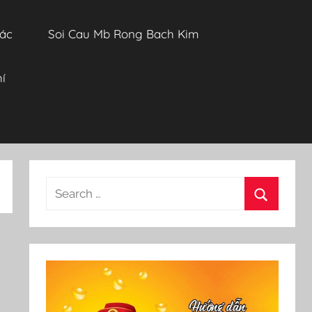
Xác
Soi Cau Mb Rong Bach Kim
í