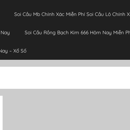
Soi Cầu Mb Chính Xác Miễn Phí Soi Cầu Lô Chính 
 Nay
Soi Cầu Rồng Bạch Kim 666 Hôm Nay Miễn Ph
Nay – Xổ Số