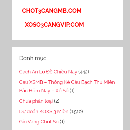
CHOT3CANGMB.COM
XOSO3CANGVIP.COM
Danh mục
Cách Ăn Lô Đề Chiều Nay
(442)
Cau XSMB – Thống Kê Cầu Bạch Thủ Miền
Bắc Hôm Nay – Xổ Số
(1)
Chưa phân loại
(2)
Dự đoán KQXS 3 Miền
(1.510)
Gio Vang Chot So
(1)