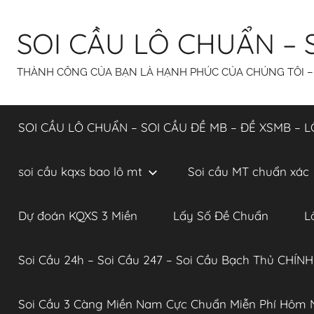
Skip
to
SOI CẦU LÔ CHUẨN – 
content
THÀNH CÔNG CỦA BẠN LÀ HẠNH PHÚC CỦA CHÚNG TÔI – D
SOI CẦU LÔ CHUẨN – SOI CẦU ĐỀ MB – ĐỀ XSMB – 
soi cầu kqxs bao lô mt
Soi cầu MT chuẩn xác
Dự đoán KQXS 3 Miền
Lấy Số Đề Chuẩn
L
Soi Cầu 24h – Soi Cầu 247 – Soi Cầu Bạch Thủ CHÍN
Soi Cầu 3 Càng Miền Nam Cực Chuẩn Miễn Phí Hôm 