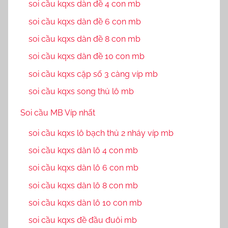
soi cầu kqxs dàn đề 4 con mb
soi cầu kqxs dàn đề 6 con mb
soi cầu kqxs dàn đề 8 con mb
soi cầu kqxs dàn đề 10 con mb
soi cầu kqxs cặp số 3 càng víp mb
soi cầu kqxs song thủ lô mb
Soi cầu MB Víp nhất
soi cầu kqxs lô bạch thủ 2 nháy víp mb
soi cầu kqxs dàn lô 4 con mb
soi cầu kqxs dàn lô 6 con mb
soi cầu kqxs dàn lô 8 con mb
soi cầu kqxs dàn lô 10 con mb
soi cầu kqxs đề đầu đuôi mb