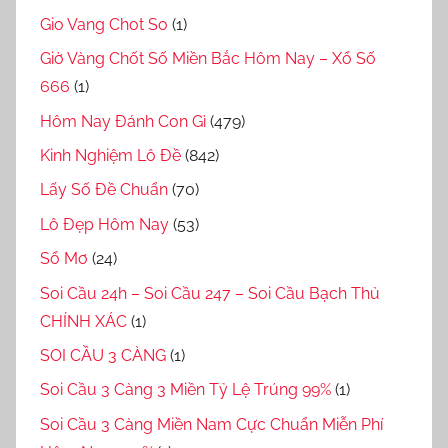
Gio Vang Chot So
(1)
Giờ Vàng Chốt Số Miền Bắc Hôm Nay – Xổ Số
666
(1)
Hôm Nay Đánh Con Gì
(479)
Kinh Nghiệm Lô Đề
(842)
Lấy Số Đề Chuẩn
(70)
Lô Đẹp Hôm Nay
(53)
Sổ Mơ
(24)
Soi Cầu 24h – Soi Cầu 247 – Soi Cầu Bạch Thủ
CHÍNH XÁC
(1)
SOI CẦU 3 CÀNG
(1)
Soi Cầu 3 Càng 3 Miền Tỷ Lệ Trúng 99%
(1)
Soi Cầu 3 Càng Miền Nam Cực Chuẩn Miễn Phí