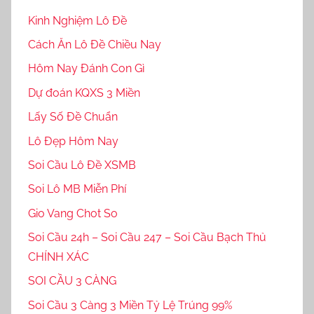
Kinh Nghiệm Lô Đề
Cách Ăn Lô Đề Chiều Nay
Hôm Nay Đánh Con Gì
Dự đoán KQXS 3 Miền
Lấy Số Đề Chuẩn
Lô Đẹp Hôm Nay
Soi Cầu Lô Đề XSMB
Soi Lô MB Miễn Phí
Gio Vang Chot So
Soi Cầu 24h – Soi Cầu 247 – Soi Cầu Bạch Thủ
CHÍNH XÁC
SOI CẦU 3 CÀNG
Soi Cầu 3 Càng 3 Miền Tỷ Lệ Trúng 99%