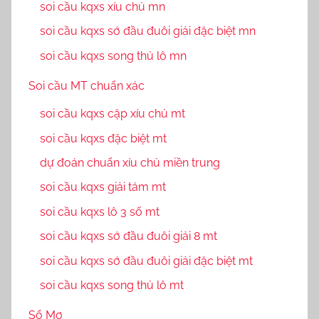
soi cầu kqxs xíu chủ mn
soi cầu kqxs sớ đầu đuôi giải đặc biệt mn
soi cầu kqxs song thủ lô mn
Soi cầu MT chuẩn xác
soi cầu kqxs cặp xíu chủ mt
soi cầu kqxs đặc biệt mt
dự đoán chuẩn xíu chủ miền trung
soi cầu kqxs giải tám mt
soi cầu kqxs lô 3 số mt
soi cầu kqxs sớ đầu đuôi giải 8 mt
soi cầu kqxs sớ đầu đuôi giải đặc biệt mt
soi cầu kqxs song thủ lô mt
Sổ Mơ