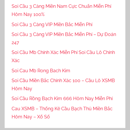
Soi Cầu 3 Càng Miền Nam Cực Chuẩn Miễn Phí
Hôm Nay 100%
Soi Cầu 3 Càng VIP Miền Bắc Miễn Phí
Soi Cầu 3 Càng VIP Miền Bắc Miễn Phí – Dự Đoán
247
Soi Cầu Mb Chính Xác Miễn Phí Soi Cầu Lô Chính
Xác
Soi Cau Mb Rong Bach Kim
Soi Cầu Miền Bắc Chính Xác 100 – Cầu Lô XSMB
Hôm Nay
Soi Cầu Rồng Bạch Kim 666 Hôm Nay Miễn Phí
Cau XSMB – Thống Kê Cầu Bạch Thủ Miền Bắc
Hôm Nay – Xổ Số