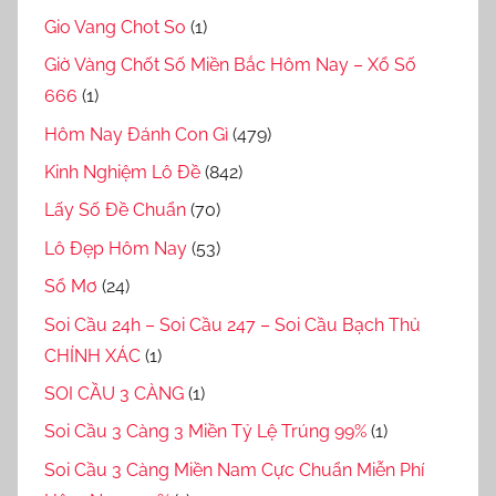
Gio Vang Chot So
(1)
Giờ Vàng Chốt Số Miền Bắc Hôm Nay – Xổ Số
666
(1)
Hôm Nay Đánh Con Gì
(479)
Kinh Nghiệm Lô Đề
(842)
Lấy Số Đề Chuẩn
(70)
Lô Đẹp Hôm Nay
(53)
Sổ Mơ
(24)
Soi Cầu 24h – Soi Cầu 247 – Soi Cầu Bạch Thủ
CHÍNH XÁC
(1)
SOI CẦU 3 CÀNG
(1)
Soi Cầu 3 Càng 3 Miền Tỷ Lệ Trúng 99%
(1)
Soi Cầu 3 Càng Miền Nam Cực Chuẩn Miễn Phí