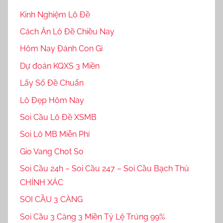
Kinh Nghiệm Lô Đề
Cách Ăn Lô Đề Chiều Nay
Hôm Nay Đánh Con Gì
Dự đoán KQXS 3 Miền
Lấy Số Đề Chuẩn
Lô Đẹp Hôm Nay
Soi Cầu Lô Đề XSMB
Soi Lô MB Miễn Phí
Gio Vang Chot So
Soi Cầu 24h – Soi Cầu 247 – Soi Cầu Bạch Thủ
CHÍNH XÁC
SOI CẦU 3 CÀNG
Soi Cầu 3 Càng 3 Miền Tỷ Lệ Trúng 99%