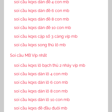
soi cầu kqxs dàn đề 4 con mb
soi cầu kqxs dàn đề 6 con mb
soi cầu kqxs dàn đề 8 con mb
soi cầu kqxs dàn đề 10 con mb
soi cầu kqxs cặp số 3 càng víp mb
soi cầu kqxs song thủ lô mb
Soi cầu MB Víp nhất
soi cầu kqxs lô bạch thủ 2 nháy víp mb
soi cầu kqxs dàn lô 4 con mb
soi cầu kqxs dàn lô 6 con mb
soi cầu kqxs dàn lô 8 con mb
soi cầu kqxs dàn lô 10 con mb
soi cầu kqxs đề đầu đuôi mb