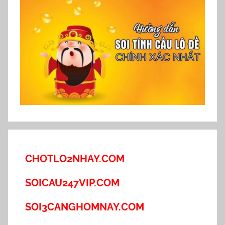
CHOTLO2NHAY.COM
SOICAU247VIP.COM
SOI3CANGHOMNAY.COM