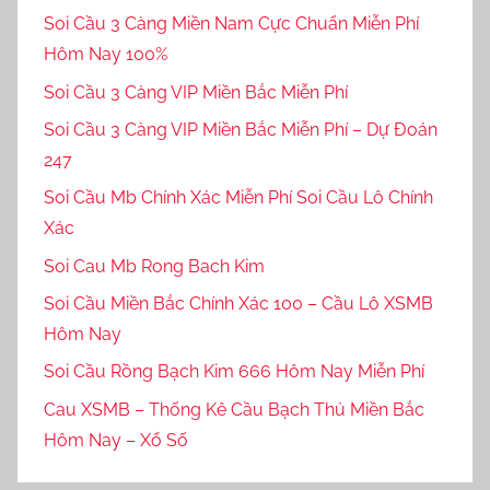
Soi Cầu 3 Càng Miền Nam Cực Chuẩn Miễn Phí
Hôm Nay 100%
Soi Cầu 3 Càng VIP Miền Bắc Miễn Phí
Soi Cầu 3 Càng VIP Miền Bắc Miễn Phí – Dự Đoán
247
Soi Cầu Mb Chính Xác Miễn Phí Soi Cầu Lô Chính
Xác
Soi Cau Mb Rong Bach Kim
Soi Cầu Miền Bắc Chính Xác 100 – Cầu Lô XSMB
Hôm Nay
Soi Cầu Rồng Bạch Kim 666 Hôm Nay Miễn Phí
Cau XSMB – Thống Kê Cầu Bạch Thủ Miền Bắc
Hôm Nay – Xổ Số