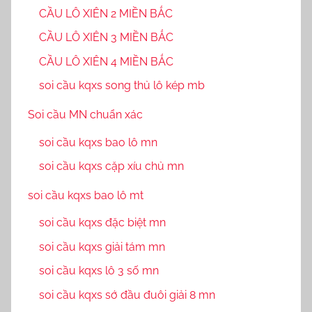
CẦU LÔ XIÊN 2 MIỀN BẮC
CẦU LÔ XIÊN 3 MIỀN BẮC
CẦU LÔ XIÊN 4 MIỀN BẮC
soi cầu kqxs song thủ lô kép mb
Soi cầu MN chuẩn xác
soi cầu kqxs bao lô mn
soi cầu kqxs cặp xíu chủ mn
soi cầu kqxs bao lô mt
soi cầu kqxs đặc biệt mn
soi cầu kqxs giải tám mn
soi cầu kqxs lô 3 số mn
soi cầu kqxs sớ đầu đuôi giải 8 mn