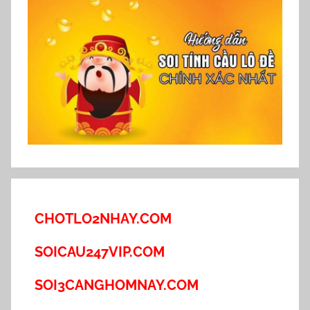
CHOTLO2NHAY.COM
SOICAU247VIP.COM
SOI3CANGHOMNAY.COM