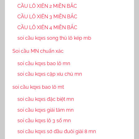
CẦU LÔ XIÊN 2 MIỀN BẮC
CẦU LÔ XIÊN 3 MIỀN BẮC
CẦU LÔ XIÊN 4 MIỀN BẮC
soi cầu kqxs song thủ lô kép mb
Soi cầu MN chuẩn xác
soi cầu kqxs bao lô mn
soi cầu kqxs cặp xíu chủ mn
soi cầu kqxs bao lô mt
soi cầu kqxs đặc biệt mn
soi cầu kqxs giải tám mn
soi cầu kqxs lô 3 số mn
soi cầu kqxs sớ đầu đuôi giải 8 mn