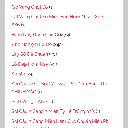
Gio Vang Chot So
(1)
Giờ Vàng Chốt Số Miền Bắc Hôm Nay – Xổ Số
666
(1)
Hôm Nay Đánh Con Gì
(479)
Kinh Nghiệm Lô Đề
(842)
Lấy Số Đề Chuẩn
(70)
Lô Đẹp Hôm Nay
(53)
Sổ Mơ
(24)
Soi Cầu 24h – Soi Cầu 247 – Soi Cầu Bạch Thủ
CHÍNH XÁC
(1)
SOI CẦU 3 CÀNG
(1)
Soi Cầu 3 Càng 3 Miền Tỷ Lệ Trúng 99%
(1)
Soi Cầu 3 Càng Miền Nam Cực Chuẩn Miễn Phí