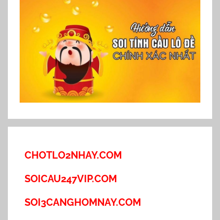
CHOTLO2NHAY.COM
SOICAU247VIP.COM
SOI3CANGHOMNAY.COM