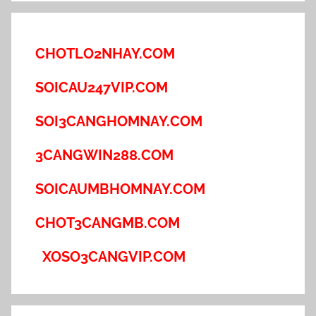
CHOTLO2NHAY.COM
SOICAU247VIP.COM
SOI3CANGHOMNAY.COM
3CANGWIN288.COM
SOICAUMBHOMNAY.COM
CHOT3CANGMB.COM
XOSO3CANGVIP.COM