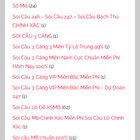
Sổ Mơ
(24)
Soi Cầu 24h – Soi Cầu 247 – Soi Cầu Bạch Thủ
CHÍNH XÁC
(1)
SOI CẦU 3 CÀNG
(1)
Soi Cầu 3 Càng 3 Miền Tỷ Lệ Trúng 99%
(1)
Soi Cầu 3 Càng Miền Nam Cực Chuẩn Miễn Phí
Hôm Nay 100%
(1)
Soi Cầu 3 Càng VIP Miền Bắc Miễn Phí
(1)
Soi Cầu 3 Càng VIP Miền Bắc Miễn Phí – Dự Đoán
247
(1)
Soi Cầu Lô Đề XSMB
(62)
Soi Cầu Mb Chính Xác Miễn Phí Soi Cầu Lô Chính
Xác
(1)
Soi cầu MB chuẩn 100%
(15)