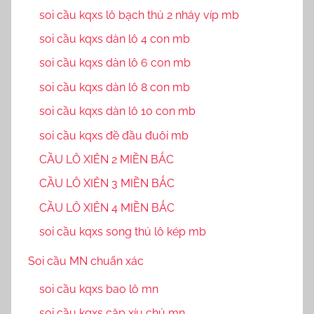
soi cầu kqxs lô bạch thủ 2 nháy víp mb
soi cầu kqxs dàn lô 4 con mb
soi cầu kqxs dàn lô 6 con mb
soi cầu kqxs dàn lô 8 con mb
soi cầu kqxs dàn lô 10 con mb
soi cầu kqxs đề đầu đuôi mb
CẦU LÔ XIÊN 2 MIỀN BẮC
CẦU LÔ XIÊN 3 MIỀN BẮC
CẦU LÔ XIÊN 4 MIỀN BẮC
soi cầu kqxs song thủ lô kép mb
Soi cầu MN chuẩn xác
soi cầu kqxs bao lô mn
soi cầu kqxs cặp xíu chủ mn