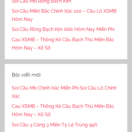
Soi Cau Mb Rong Bach Kim
Soi Cầu Miền Bắc Chính Xác 100 – Cầu Lô XSMB
Hôm Nay
Soi Cầu Rồng Bạch Kim 666 Hôm Nay Miễn Phí
Cau XSMB – Thống Kê Cầu Bạch Thủ Miền Bắc
Hôm Nay – Xổ Số
Bài viết mới
Soi Cầu Mb Chính Xác Miễn Phí Soi Cầu Lô Chính
Xác
Cau XSMB – Thống Kê Cầu Bạch Thủ Miền Bắc
Hôm Nay – Xổ Số
Soi Cầu 3 Càng 3 Miền Tỷ Lệ Trúng 99%