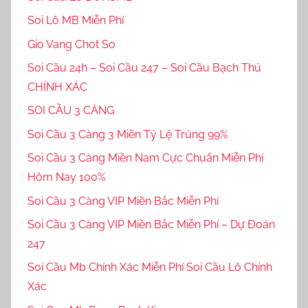
Soi Lô MB Miễn Phí
Gio Vang Chot So
Soi Cầu 24h – Soi Cầu 247 – Soi Cầu Bạch Thủ
CHÍNH XÁC
SOI CẦU 3 CÀNG
Soi Cầu 3 Càng 3 Miền Tỷ Lệ Trúng 99%
Soi Cầu 3 Càng Miền Nam Cực Chuẩn Miễn Phí
Hôm Nay 100%
Soi Cầu 3 Càng VIP Miền Bắc Miễn Phí
Soi Cầu 3 Càng VIP Miền Bắc Miễn Phí – Dự Đoán
247
Soi Cầu Mb Chính Xác Miễn Phí Soi Cầu Lô Chính
Xác