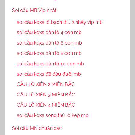
Soi cầu MB Víp nhất
soi cầu kqxs lô bạch thủ 2 nháy víp mb
soi cầu kqxs dàn lô 4 con mb
soi cầu kqxs dàn lô 6 con mb
soi cầu kqxs dàn lô 8 con mb
soi cầu kqxs dàn lô 10 con mb
soi cầu kqxs đề đầu đuôi mb
CẦU LÔ XIÊN 2 MIỀN BẮC
CẦU LÔ XIÊN 3 MIỀN BẮC
CẦU LÔ XIÊN 4 MIỀN BẮC
soi cầu kqxs song thủ lô kép mb
Soi cầu MN chuẩn xác