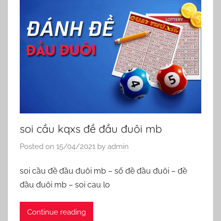
soi cầu kqxs đề đầu đuôi mb
Posted on
15/04/2021
by
admin
soi cầu đề đầu đuôi mb – số đề đầu đuôi – đề
đầu đuôi mb – soi cau lo
Continue reading