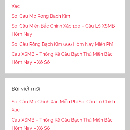
Xác
Soi Cau Mb Rong Bach Kim
Soi Cầu Miền Bắc Chính Xác 100 – Cầu Lô XSMB
Hôm Nay
Soi Cầu Rồng Bạch Kim 666 Hôm Nay Miễn Phí
Cau XSMB – Thống Kê Cầu Bạch Thủ Miền Bắc
Hôm Nay – Xổ Số
Bài viết mới
Soi Cầu Mb Chính Xác Miễn Phí Soi Cầu Lô Chính
Xác
Cau XSMB – Thống Kê Cầu Bạch Thủ Miền Bắc
Hôm Nay – Xổ Số