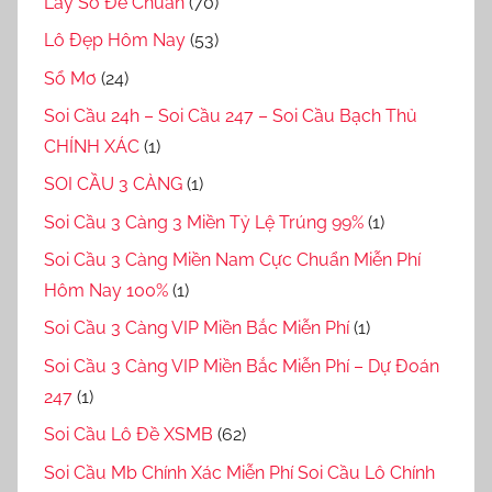
Lấy Số Đề Chuẩn
(70)
Lô Đẹp Hôm Nay
(53)
Sổ Mơ
(24)
Soi Cầu 24h – Soi Cầu 247 – Soi Cầu Bạch Thủ
CHÍNH XÁC
(1)
SOI CẦU 3 CÀNG
(1)
Soi Cầu 3 Càng 3 Miền Tỷ Lệ Trúng 99%
(1)
Soi Cầu 3 Càng Miền Nam Cực Chuẩn Miễn Phí
Hôm Nay 100%
(1)
Soi Cầu 3 Càng VIP Miền Bắc Miễn Phí
(1)
Soi Cầu 3 Càng VIP Miền Bắc Miễn Phí – Dự Đoán
247
(1)
Soi Cầu Lô Đề XSMB
(62)
Soi Cầu Mb Chính Xác Miễn Phí Soi Cầu Lô Chính