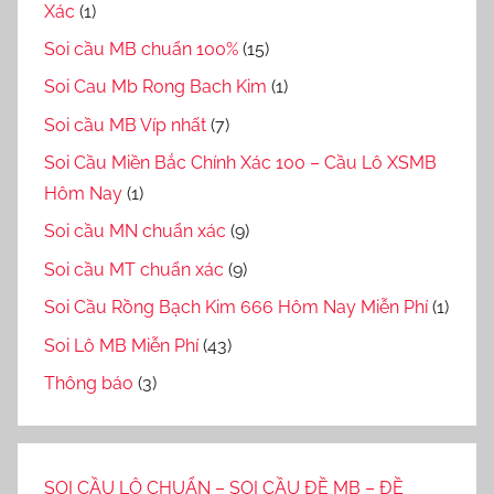
Xác
(1)
Soi cầu MB chuẩn 100%
(15)
Soi Cau Mb Rong Bach Kim
(1)
Soi cầu MB Víp nhất
(7)
Soi Cầu Miền Bắc Chính Xác 100 – Cầu Lô XSMB
Hôm Nay
(1)
Soi cầu MN chuẩn xác
(9)
Soi cầu MT chuẩn xác
(9)
Soi Cầu Rồng Bạch Kim 666 Hôm Nay Miễn Phí
(1)
Soi Lô MB Miễn Phí
(43)
Thông báo
(3)
SOI CẦU LÔ CHUẨN – SOI CẦU ĐỀ MB – ĐỀ