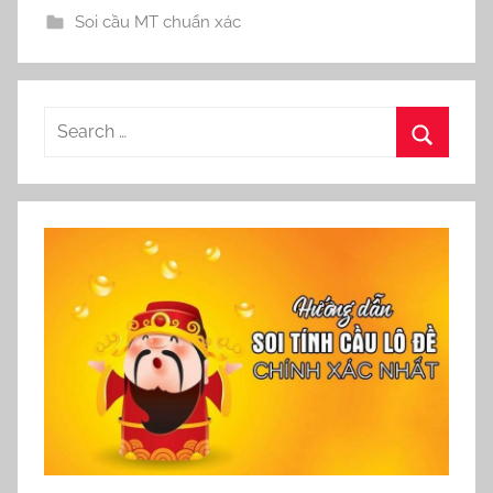
Soi cầu MT chuẩn xác