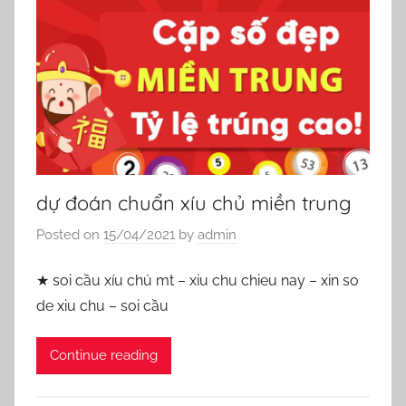
dự đoán chuẩn xíu chủ miền trung
Posted on
15/04/2021
by
admin
★ soi cầu xíu chủ mt – xiu chu chieu nay – xin so
de xiu chu – soi cầu
Continue reading