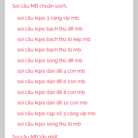
Soi cầu MB chuẩn 100%
soi cầu kqxs 3 càng víp mb
soi cầu kqxs bạch thủ đề mb
soi cầu kqxs bạch thủ lô kép mb
soi cầu kqxs bạch thủ lô mb
soi cầu kqxs song thủ đề mb
soi cầu kqxs dàn đề 4 con mb
soi cầu kqxs dàn đề 6 con mb
soi cầu kqxs dàn đề 8 con mb
soi cầu kqxs dàn đề 10 con mb
soi cầu kqxs cặp số 3 càng víp mb
soi cầu kqxs song thủ lô mb
Soi cầu MB Víp nhất