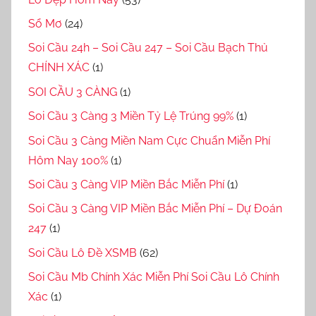
Sổ Mơ
(24)
Soi Cầu 24h – Soi Cầu 247 – Soi Cầu Bạch Thủ
CHÍNH XÁC
(1)
SOI CẦU 3 CÀNG
(1)
Soi Cầu 3 Càng 3 Miền Tỷ Lệ Trúng 99%
(1)
Soi Cầu 3 Càng Miền Nam Cực Chuẩn Miễn Phí
Hôm Nay 100%
(1)
Soi Cầu 3 Càng VIP Miền Bắc Miễn Phí
(1)
Soi Cầu 3 Càng VIP Miền Bắc Miễn Phí – Dự Đoán
247
(1)
Soi Cầu Lô Đề XSMB
(62)
Soi Cầu Mb Chính Xác Miễn Phí Soi Cầu Lô Chính
Xác
(1)