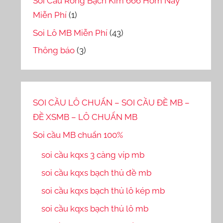
Soi Cầu Rồng Bạch Kim 666 Hôm Nay
Miễn Phí
(1)
Soi Lô MB Miễn Phí
(43)
Thông báo
(3)
SOI CẦU LÔ CHUẨN – SOI CẦU ĐỀ MB –
ĐỀ XSMB – LÔ CHUẨN MB
Soi cầu MB chuẩn 100%
soi cầu kqxs 3 càng víp mb
soi cầu kqxs bạch thủ đề mb
soi cầu kqxs bạch thủ lô kép mb
soi cầu kqxs bạch thủ lô mb