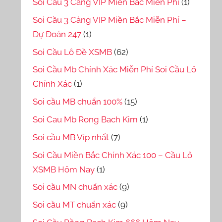
Soi Cầu 3 Càng VIP Miền Bắc Miễn Phí
(1)
Soi Cầu 3 Càng VIP Miền Bắc Miễn Phí –
Dự Đoán 247
(1)
Soi Cầu Lô Đề XSMB
(62)
Soi Cầu Mb Chính Xác Miễn Phí Soi Cầu Lô
Chính Xác
(1)
Soi cầu MB chuẩn 100%
(15)
Soi Cau Mb Rong Bach Kim
(1)
Soi cầu MB Víp nhất
(7)
Soi Cầu Miền Bắc Chính Xác 100 – Cầu Lô
XSMB Hôm Nay
(1)
Soi cầu MN chuẩn xác
(9)
Soi cầu MT chuẩn xác
(9)