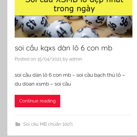
soi cầu kqxs dàn lô 6 con mb
Posted on
15/04/2021
by
admin
soi cầu dàn lô 6 con mb – soi cầu bạch thủ lô –
du doan xsmb – soi cầu
Continue reading
Soi cầu MB chuẩn 100%