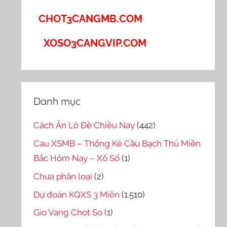
CHOT3CANGMB.COM
XOSO3CANGVIP.COM
Danh mục
Cách Ăn Lô Đề Chiều Nay
(442)
Cau XSMB – Thống Kê Cầu Bạch Thủ Miền
Bắc Hôm Nay – Xổ Số
(1)
Chưa phân loại
(2)
Dự đoán KQXS 3 Miền
(1.510)
Gio Vang Chot So
(1)