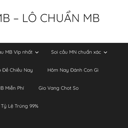
SMB – LÔ CHUẨN MB
ầu MB Víp nhất
Soi cầu MN chuẩn xác
ô Đề Chiều Nay
Hôm Nay Đánh Con Gì
MB Miễn Phí
Gio Vang Chot So
 Tỷ Lệ Trúng 99%