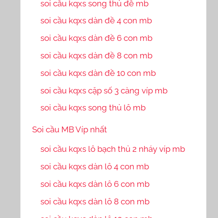
soi cầu kqxs song thủ đề mb
soi cầu kqxs dàn đề 4 con mb
soi cầu kqxs dàn đề 6 con mb
soi cầu kqxs dàn đề 8 con mb
soi cầu kqxs dàn đề 10 con mb
soi cầu kqxs cặp số 3 càng víp mb
soi cầu kqxs song thủ lô mb
Soi cầu MB Víp nhất
soi cầu kqxs lô bạch thủ 2 nháy víp mb
soi cầu kqxs dàn lô 4 con mb
soi cầu kqxs dàn lô 6 con mb
soi cầu kqxs dàn lô 8 con mb