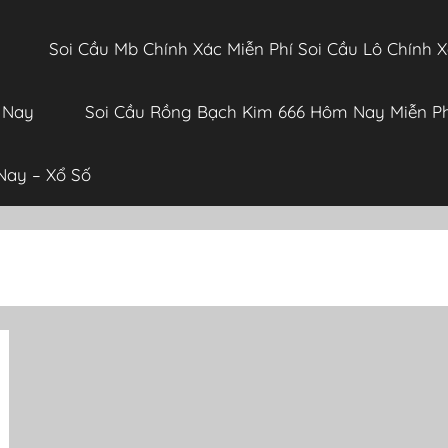
Soi Cầu Mb Chính Xác Miễn Phí Soi Cầu Lô Chính 
 Nay
Soi Cầu Rồng Bạch Kim 666 Hôm Nay Miễn Ph
Nay – Xổ Số