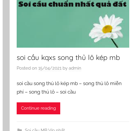
soi cầu kqxs song thủ lô kép mb
Posted on
15/04/2021
by
admin
soi cầu song thủ lô kép mb – song thủ lô miễn
phí – song thủ lô – soi cầu
Continue reading
Soi cầu MB Víp nhất