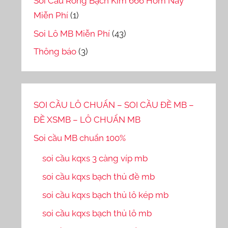
Soi Cầu Rồng Bạch Kim 666 Hôm Nay
Miễn Phí
(1)
Soi Lô MB Miễn Phí
(43)
Thông báo
(3)
SOI CẦU LÔ CHUẨN – SOI CẦU ĐỀ MB –
ĐỀ XSMB – LÔ CHUẨN MB
Soi cầu MB chuẩn 100%
soi cầu kqxs 3 càng víp mb
soi cầu kqxs bạch thủ đề mb
soi cầu kqxs bạch thủ lô kép mb
soi cầu kqxs bạch thủ lô mb