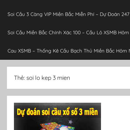
Soi Cầu 3 Càng VIP Miền Bắc Miễn Phí – Dự Đoán 247
Soi Cầu Miền Bắc Chính Xác 100 – Cầu Lô XSMB Hôm
Cau XSMB – Thống Kê Cầu Bạch Thủ Miền Bắc Hôm 
Thẻ:
soi lo kep 3 mien