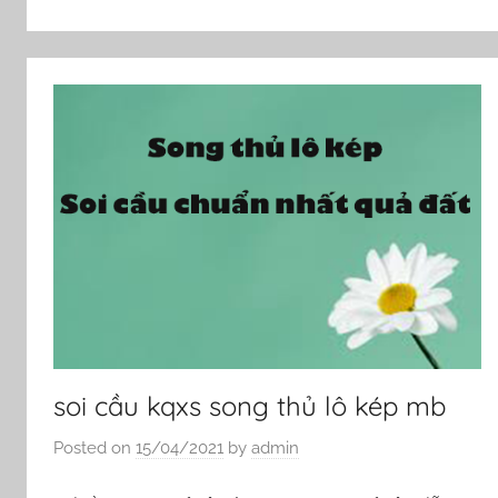
soi cầu kqxs song thủ lô kép mb
Posted on
15/04/2021
by
admin