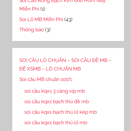
Soi Cầu Rồng Bạch Kim 666 Hôm Nay
Miễn Phí
(1)
Soi Lô MB Miễn Phí
(43)
Thông báo
(3)
SOI CẦU LÔ CHUẨN – SOI CẦU ĐỀ MB –
ĐỀ XSMB – LÔ CHUẨN MB
Soi cầu MB chuẩn 100%
soi cầu kqxs 3 càng víp mb
soi cầu kqxs bạch thủ đề mb
soi cầu kqxs bạch thủ lô kép mb
soi cầu kqxs bạch thủ lô mb