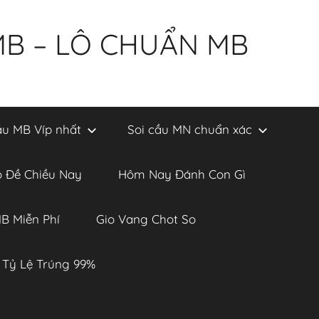
SMB – LÔ CHUẨN MB
ầu MB Víp nhất
Soi cầu MN chuẩn xác
ô Đề Chiều Nay
Hôm Nay Đánh Con Gì
MB Miễn Phí
Gio Vang Chot So
 Tỷ Lệ Trúng 99%