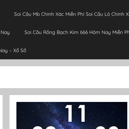
Soi Cầu Mb Chính Xác Miễn Phí Soi Cầu Lô Chính 
 Nay
Soi Cầu Rồng Bạch Kim 666 Hôm Nay Miễn Ph
Nay – Xổ Số