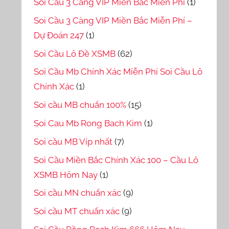
Soi Cầu 3 Càng VIP Miền Bắc Miễn Phí
(1)
Soi Cầu 3 Càng VIP Miền Bắc Miễn Phí –
Dự Đoán 247
(1)
Soi Cầu Lô Đề XSMB
(62)
Soi Cầu Mb Chính Xác Miễn Phí Soi Cầu Lô
Chính Xác
(1)
Soi cầu MB chuẩn 100%
(15)
Soi Cau Mb Rong Bach Kim
(1)
Soi cầu MB Víp nhất
(7)
Soi Cầu Miền Bắc Chính Xác 100 – Cầu Lô
XSMB Hôm Nay
(1)
Soi cầu MN chuẩn xác
(9)
Soi cầu MT chuẩn xác
(9)