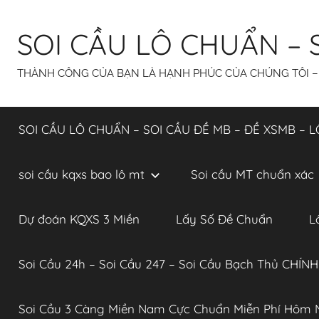
Skip
to
SOI CẦU LÔ CHUẨN – 
content
THÀNH CÔNG CỦA BẠN LÀ HẠNH PHÚC CỦA CHÚNG TÔI – D
SOI CẦU LÔ CHUẨN – SOI CẦU ĐỀ MB – ĐỀ XSMB – 
soi cầu kqxs bao lô mt
Soi cầu MT chuẩn xác
Dự đoán KQXS 3 Miền
Lấy Số Đề Chuẩn
L
Soi Cầu 24h – Soi Cầu 247 – Soi Cầu Bạch Thủ CHÍN
Soi Cầu 3 Càng Miền Nam Cực Chuẩn Miễn Phí Hôm 