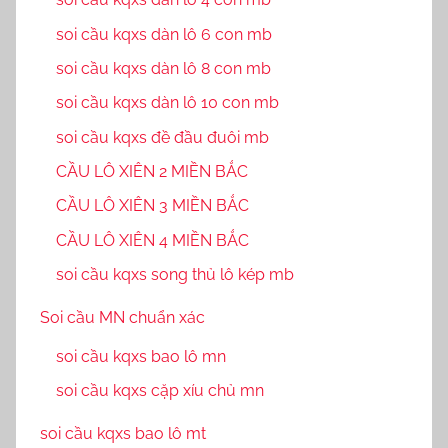
soi cầu kqxs dàn lô 6 con mb
soi cầu kqxs dàn lô 8 con mb
soi cầu kqxs dàn lô 10 con mb
soi cầu kqxs đề đầu đuôi mb
CẦU LÔ XIÊN 2 MIỀN BẮC
CẦU LÔ XIÊN 3 MIỀN BẮC
CẦU LÔ XIÊN 4 MIỀN BẮC
soi cầu kqxs song thủ lô kép mb
Soi cầu MN chuẩn xác
soi cầu kqxs bao lô mn
soi cầu kqxs cặp xíu chủ mn
soi cầu kqxs bao lô mt