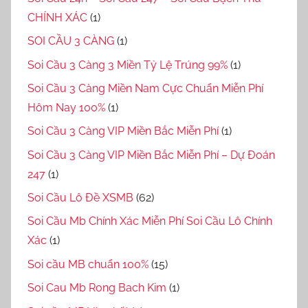
CHÍNH XÁC
(1)
SOI CẦU 3 CÀNG
(1)
Soi Cầu 3 Càng 3 Miền Tỷ Lệ Trúng 99%
(1)
Soi Cầu 3 Càng Miền Nam Cực Chuẩn Miễn Phí
Hôm Nay 100%
(1)
Soi Cầu 3 Càng VIP Miền Bắc Miễn Phí
(1)
Soi Cầu 3 Càng VIP Miền Bắc Miễn Phí – Dự Đoán
247
(1)
Soi Cầu Lô Đề XSMB
(62)
Soi Cầu Mb Chính Xác Miễn Phí Soi Cầu Lô Chính
Xác
(1)
Soi cầu MB chuẩn 100%
(15)
Soi Cau Mb Rong Bach Kim
(1)