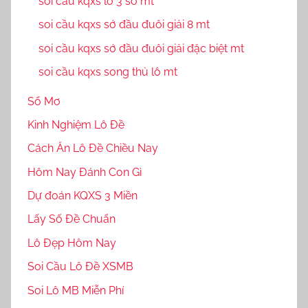
soi cầu kqxs lô 3 số mt
soi cầu kqxs sớ đầu đuôi giải 8 mt
soi cầu kqxs sớ đầu đuôi giải đặc biệt mt
soi cầu kqxs song thủ lô mt
Sổ Mơ
Kinh Nghiệm Lô Đề
Cách Ăn Lô Đề Chiều Nay
Hôm Nay Đánh Con Gì
Dự đoán KQXS 3 Miền
Lấy Số Đề Chuẩn
Lô Đẹp Hôm Nay
Soi Cầu Lô Đề XSMB
Soi Lô MB Miễn Phí