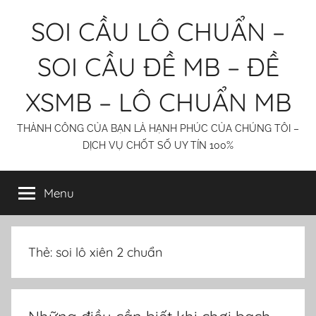
Skip
SOI CẦU LÔ CHUẨN –
to
content
SOI CẦU ĐỀ MB – ĐỀ
XSMB – LÔ CHUẨN MB
THÀNH CÔNG CỦA BẠN LÀ HẠNH PHÚC CỦA CHÚNG TÔI –
DỊCH VỤ CHỐT SỐ UY TÍN 100%
Menu
Thẻ:
soi lô xiên 2 chuẩn