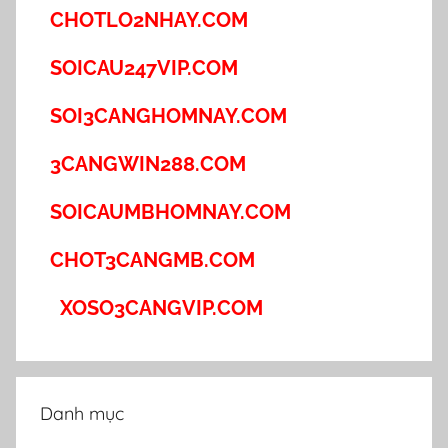
CHOTLO2NHAY.COM
SOICAU247VIP.COM
SOI3CANGHOMNAY.COM
3CANGWIN288.COM
SOICAUMBHOMNAY.COM
CHOT3CANGMB.COM
XOSO3CANGVIP.COM
Danh mục