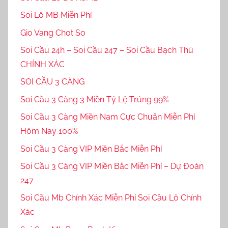
Soi Lô MB Miễn Phí
Gio Vang Chot So
Soi Cầu 24h – Soi Cầu 247 – Soi Cầu Bạch Thủ
CHÍNH XÁC
SOI CẦU 3 CÀNG
Soi Cầu 3 Càng 3 Miền Tỷ Lệ Trúng 99%
Soi Cầu 3 Càng Miền Nam Cực Chuẩn Miễn Phí
Hôm Nay 100%
Soi Cầu 3 Càng VIP Miền Bắc Miễn Phí
Soi Cầu 3 Càng VIP Miền Bắc Miễn Phí – Dự Đoán
247
Soi Cầu Mb Chính Xác Miễn Phí Soi Cầu Lô Chính
Xác