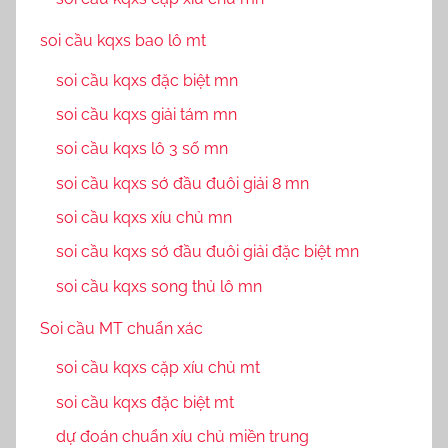
soi cầu kqxs bao lô mt
soi cầu kqxs đặc biệt mn
soi cầu kqxs giải tám mn
soi cầu kqxs lô 3 số mn
soi cầu kqxs sớ đầu đuôi giải 8 mn
soi cầu kqxs xíu chủ mn
soi cầu kqxs sớ đầu đuôi giải đặc biệt mn
soi cầu kqxs song thủ lô mn
Soi cầu MT chuẩn xác
soi cầu kqxs cặp xíu chủ mt
soi cầu kqxs đặc biệt mt
dự đoán chuẩn xíu chủ miền trung