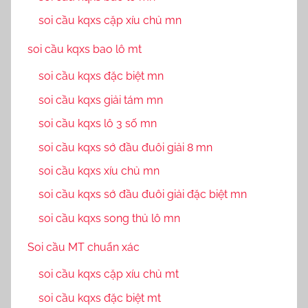
soi cầu kqxs cặp xíu chủ mn
soi cầu kqxs bao lô mt
soi cầu kqxs đặc biệt mn
soi cầu kqxs giải tám mn
soi cầu kqxs lô 3 số mn
soi cầu kqxs sớ đầu đuôi giải 8 mn
soi cầu kqxs xíu chủ mn
soi cầu kqxs sớ đầu đuôi giải đặc biệt mn
soi cầu kqxs song thủ lô mn
Soi cầu MT chuẩn xác
soi cầu kqxs cặp xíu chủ mt
soi cầu kqxs đặc biệt mt