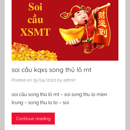
soi cầu kqxs song thủ lô mt
Posted on
15/04/2021
by
admin
soi cầu song thủ lô mt – soi song thu lo mien
trung – song thu lo to – soi
Continue reading