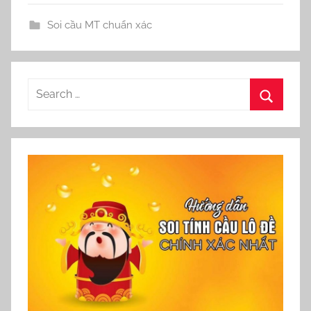
Soi cầu MT chuẩn xác