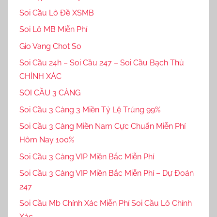
Soi Cầu Lô Đề XSMB
Soi Lô MB Miễn Phí
Gio Vang Chot So
Soi Cầu 24h – Soi Cầu 247 – Soi Cầu Bạch Thủ
CHÍNH XÁC
SOI CẦU 3 CÀNG
Soi Cầu 3 Càng 3 Miền Tỷ Lệ Trúng 99%
Soi Cầu 3 Càng Miền Nam Cực Chuẩn Miễn Phí
Hôm Nay 100%
Soi Cầu 3 Càng VIP Miền Bắc Miễn Phí
Soi Cầu 3 Càng VIP Miền Bắc Miễn Phí – Dự Đoán
247
Soi Cầu Mb Chính Xác Miễn Phí Soi Cầu Lô Chính
Xác