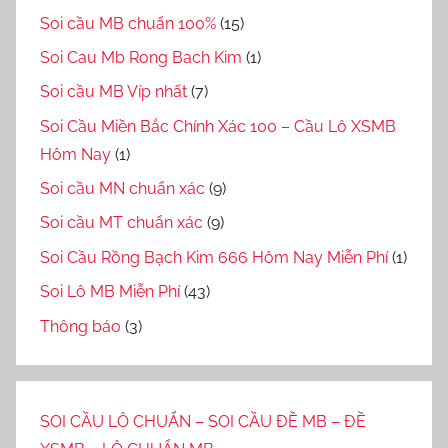
Soi cầu MB chuẩn 100%
(15)
Soi Cau Mb Rong Bach Kim
(1)
Soi cầu MB Víp nhất
(7)
Soi Cầu Miền Bắc Chính Xác 100 – Cầu Lô XSMB
Hôm Nay
(1)
Soi cầu MN chuẩn xác
(9)
Soi cầu MT chuẩn xác
(9)
Soi Cầu Rồng Bạch Kim 666 Hôm Nay Miễn Phí
(1)
Soi Lô MB Miễn Phí
(43)
Thông báo
(3)
SOI CẦU LÔ CHUẨN – SOI CẦU ĐỀ MB – ĐỀ