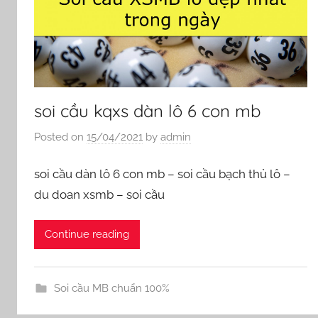
soi cầu kqxs dàn lô 6 con mb
Posted on
15/04/2021
by
admin
soi cầu dàn lô 6 con mb – soi cầu bạch thủ lô –
du doan xsmb – soi cầu
Continue reading
Soi cầu MB chuẩn 100%