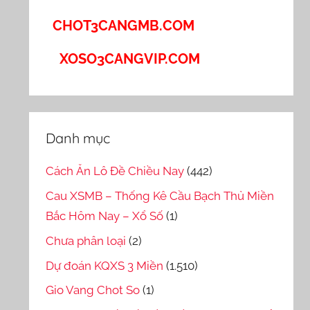
CHOT3CANGMB.COM
XOSO3CANGVIP.COM
Danh mục
Cách Ăn Lô Đề Chiều Nay
(442)
Cau XSMB – Thống Kê Cầu Bạch Thủ Miền
Bắc Hôm Nay – Xổ Số
(1)
Chưa phân loại
(2)
Dự đoán KQXS 3 Miền
(1.510)
Gio Vang Chot So
(1)