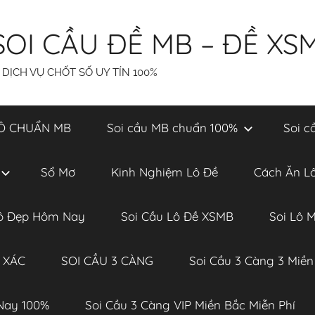
SOI CẦU ĐỀ MB – ĐỀ X
ỊCH VỤ CHỐT SỐ UY TÍN 100%
LÔ CHUẨN MB
Soi cầu MB chuẩn 100%
Soi c
Sổ Mơ
Kinh Nghiệm Lô Đề
Cách Ăn L
ô Đẹp Hôm Nay
Soi Cầu Lô Đề XSMB
Soi Lô 
H XÁC
SOI CẦU 3 CÀNG
Soi Cầu 3 Càng 3 Miền
Nay 100%
Soi Cầu 3 Càng VIP Miền Bắc Miễn Phí