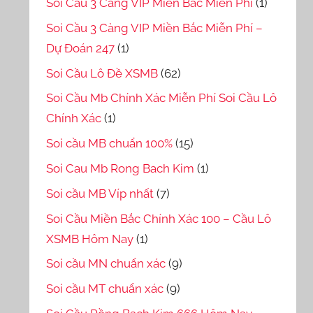
Soi Cầu 3 Càng VIP Miền Bắc Miễn Phí
(1)
Soi Cầu 3 Càng VIP Miền Bắc Miễn Phí –
Dự Đoán 247
(1)
Soi Cầu Lô Đề XSMB
(62)
Soi Cầu Mb Chính Xác Miễn Phí Soi Cầu Lô
Chính Xác
(1)
Soi cầu MB chuẩn 100%
(15)
Soi Cau Mb Rong Bach Kim
(1)
Soi cầu MB Víp nhất
(7)
Soi Cầu Miền Bắc Chính Xác 100 – Cầu Lô
XSMB Hôm Nay
(1)
Soi cầu MN chuẩn xác
(9)
Soi cầu MT chuẩn xác
(9)