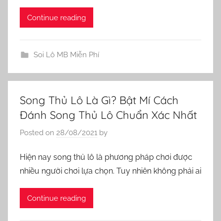
Continue reading
Soi Lô MB Miễn Phí
Song Thủ Lô Là Gì? Bật Mí Cách
Đánh Song Thủ Lô Chuẩn Xác Nhất
Posted on
28/08/2021
by
Hiện nay song thủ lô là phương pháp chơi được
nhiều người chơi lựa chọn. Tuy nhiên không phải ai
Continue reading