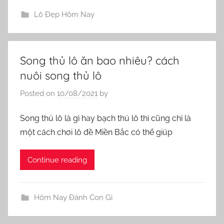
Lô Đẹp Hôm Nay
Song thủ lô ăn bao nhiêu? cách
nuôi song thủ lô
Posted on
10/08/2021
by
Song thủ lô là gì hay bạch thủ lô thì cũng chỉ là
một cách chơi lô đề Miền Bắc có thể giúp
Continue reading
Hôm Nay Đánh Con Gì