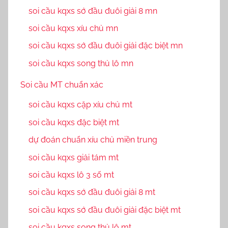
soi cầu kqxs sớ đầu đuôi giải 8 mn
soi cầu kqxs xíu chủ mn
soi cầu kqxs sớ đầu đuôi giải đặc biệt mn
soi cầu kqxs song thủ lô mn
Soi cầu MT chuẩn xác
soi cầu kqxs cặp xíu chủ mt
soi cầu kqxs đặc biệt mt
dự đoán chuẩn xíu chủ miền trung
soi cầu kqxs giải tám mt
soi cầu kqxs lô 3 số mt
soi cầu kqxs sớ đầu đuôi giải 8 mt
soi cầu kqxs sớ đầu đuôi giải đặc biệt mt
soi cầu kqxs song thủ lô mt