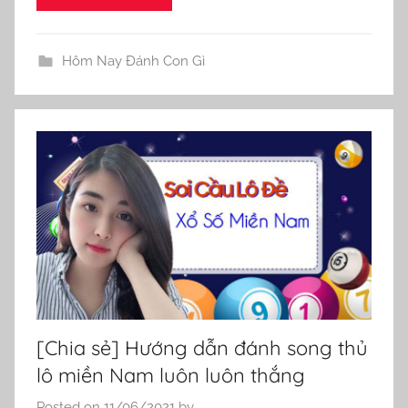
Hôm Nay Đánh Con Gì
[Chia sẻ] Hướng dẫn đánh song thủ
lô miền Nam luôn luôn thắng
Posted on
11/06/2021
by