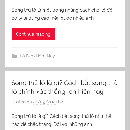
Song thủ lô là một trong những cách chơi lô đề
có tỷ lệ trúng cao, nên được nhiều anh
Continue reading
Lô Đẹp Hôm Nay
Song thủ lô là gì? Cách bắt song thủ
lô chính xác thắng lớn hiện nay
Posted on
24/09/2021
by
Song thủ lô là gì? Cách bắt song thủ lô như thế
nào để chắc thắng. Đối với những anh