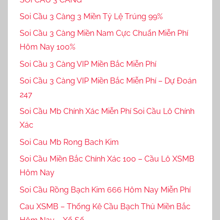
Soi Cầu 3 Càng 3 Miền Tỷ Lệ Trúng 99%
Soi Cầu 3 Càng Miền Nam Cực Chuẩn Miễn Phí
Hôm Nay 100%
Soi Cầu 3 Càng VIP Miền Bắc Miễn Phí
Soi Cầu 3 Càng VIP Miền Bắc Miễn Phí – Dự Đoán
247
Soi Cầu Mb Chính Xác Miễn Phí Soi Cầu Lô Chính
Xác
Soi Cau Mb Rong Bach Kim
Soi Cầu Miền Bắc Chính Xác 100 – Cầu Lô XSMB
Hôm Nay
Soi Cầu Rồng Bạch Kim 666 Hôm Nay Miễn Phí
Cau XSMB – Thống Kê Cầu Bạch Thủ Miền Bắc