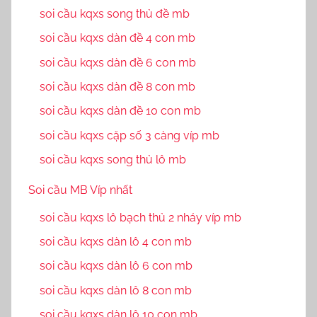
soi cầu kqxs song thủ đề mb
soi cầu kqxs dàn đề 4 con mb
soi cầu kqxs dàn đề 6 con mb
soi cầu kqxs dàn đề 8 con mb
soi cầu kqxs dàn đề 10 con mb
soi cầu kqxs cặp số 3 càng víp mb
soi cầu kqxs song thủ lô mb
Soi cầu MB Víp nhất
soi cầu kqxs lô bạch thủ 2 nháy víp mb
soi cầu kqxs dàn lô 4 con mb
soi cầu kqxs dàn lô 6 con mb
soi cầu kqxs dàn lô 8 con mb
soi cầu kqxs dàn lô 10 con mb