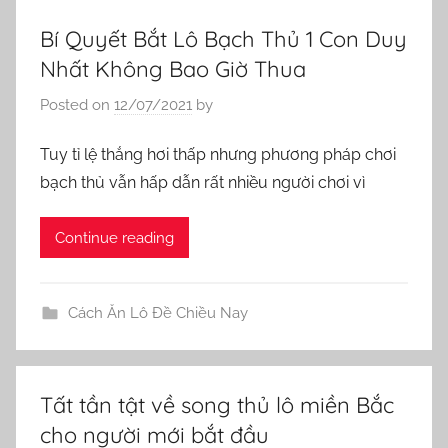
Bí Quyết Bắt Lô Bạch Thủ 1 Con Duy
Nhất Không Bao Giờ Thua
Posted on
12/07/2021
by
Tuy tỉ lệ thắng hơi thấp nhưng phương pháp chơi
bạch thủ vẫn hấp dẫn rất nhiều người chơi vì
Continue reading
Cách Ăn Lô Đề Chiều Nay
Tất tần tật về song thủ lô miền Bắc
cho người mới bắt đầu