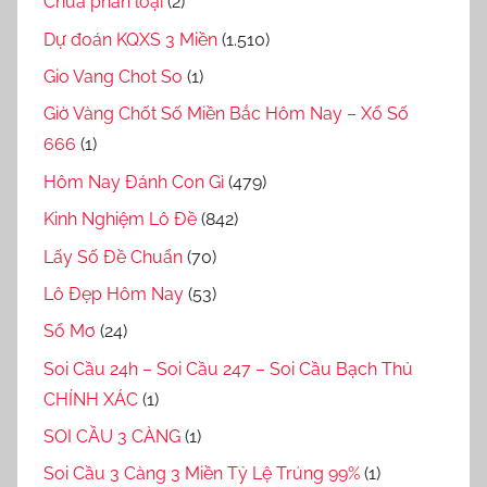
Chưa phân loại
(2)
Dự đoán KQXS 3 Miền
(1.510)
Gio Vang Chot So
(1)
Giờ Vàng Chốt Số Miền Bắc Hôm Nay – Xổ Số
666
(1)
Hôm Nay Đánh Con Gì
(479)
Kinh Nghiệm Lô Đề
(842)
Lấy Số Đề Chuẩn
(70)
Lô Đẹp Hôm Nay
(53)
Sổ Mơ
(24)
Soi Cầu 24h – Soi Cầu 247 – Soi Cầu Bạch Thủ
CHÍNH XÁC
(1)
SOI CẦU 3 CÀNG
(1)
Soi Cầu 3 Càng 3 Miền Tỷ Lệ Trúng 99%
(1)