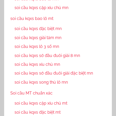
soi cầu kqxs cặp xíu chủ mn
soi cầu kqxs bao lô mt
soi cầu kqxs đặc biệt mn
soi cầu kqxs giải tám mn
soi cầu kqxs lô 3 số mn
soi cầu kqxs sớ đầu đuôi giải 8 mn
soi cầu kqxs xíu chủ mn
soi cầu kqxs sớ đầu đuôi giải đặc biệt mn
soi cầu kqxs song thủ lô mn
Soi cầu MT chuẩn xác
soi cầu kqxs cặp xíu chủ mt
soi cầu kqxs đặc biệt mt