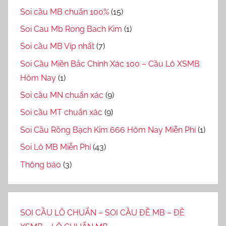
Soi cầu MB chuẩn 100%
(15)
Soi Cau Mb Rong Bach Kim
(1)
Soi cầu MB Víp nhất
(7)
Soi Cầu Miền Bắc Chính Xác 100 – Cầu Lô XSMB
Hôm Nay
(1)
Soi cầu MN chuẩn xác
(9)
Soi cầu MT chuẩn xác
(9)
Soi Cầu Rồng Bạch Kim 666 Hôm Nay Miễn Phí
(1)
Soi Lô MB Miễn Phí
(43)
Thông báo
(3)
SOI CẦU LÔ CHUẨN – SOI CẦU ĐỀ MB – ĐỀ