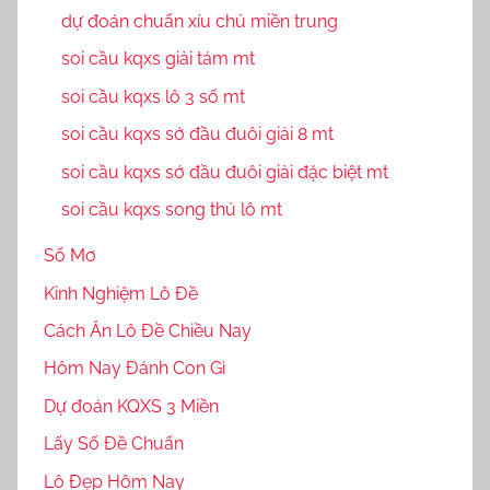
dự đoán chuẩn xíu chủ miền trung
soi cầu kqxs giải tám mt
soi cầu kqxs lô 3 số mt
soi cầu kqxs sớ đầu đuôi giải 8 mt
soi cầu kqxs sớ đầu đuôi giải đặc biệt mt
soi cầu kqxs song thủ lô mt
Sổ Mơ
Kinh Nghiệm Lô Đề
Cách Ăn Lô Đề Chiều Nay
Hôm Nay Đánh Con Gì
Dự đoán KQXS 3 Miền
Lấy Số Đề Chuẩn
Lô Đẹp Hôm Nay