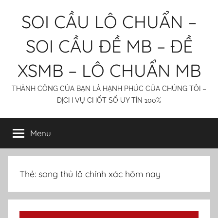
Skip
SOI CẦU LÔ CHUẨN –
to
content
SOI CẦU ĐỀ MB – ĐỀ
XSMB – LÔ CHUẨN MB
THÀNH CÔNG CỦA BẠN LÀ HẠNH PHÚC CỦA CHÚNG TÔI –
DỊCH VỤ CHỐT SỐ UY TÍN 100%
Menu
Thẻ:
song thủ lô chính xác hôm nay