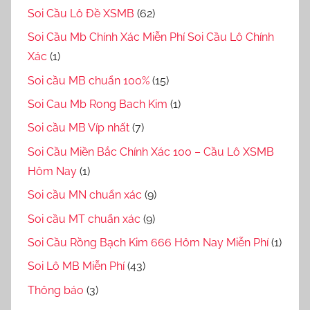
Soi Cầu Lô Đề XSMB
(62)
Soi Cầu Mb Chính Xác Miễn Phí Soi Cầu Lô Chính
Xác
(1)
Soi cầu MB chuẩn 100%
(15)
Soi Cau Mb Rong Bach Kim
(1)
Soi cầu MB Víp nhất
(7)
Soi Cầu Miền Bắc Chính Xác 100 – Cầu Lô XSMB
Hôm Nay
(1)
Soi cầu MN chuẩn xác
(9)
Soi cầu MT chuẩn xác
(9)
Soi Cầu Rồng Bạch Kim 666 Hôm Nay Miễn Phí
(1)
Soi Lô MB Miễn Phí
(43)
Thông báo
(3)