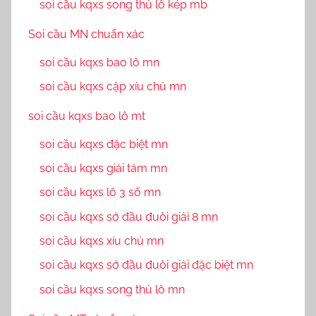
soi cầu kqxs song thủ lô kép mb
Soi cầu MN chuẩn xác
soi cầu kqxs bao lô mn
soi cầu kqxs cặp xíu chủ mn
soi cầu kqxs bao lô mt
soi cầu kqxs đặc biệt mn
soi cầu kqxs giải tám mn
soi cầu kqxs lô 3 số mn
soi cầu kqxs sớ đầu đuôi giải 8 mn
soi cầu kqxs xíu chủ mn
soi cầu kqxs sớ đầu đuôi giải đặc biệt mn
soi cầu kqxs song thủ lô mn