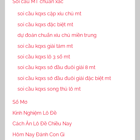
Soi cầu MT chuẩn xác
soi cầu kqxs cặp xíu chủ mt
soi cầu kqxs đặc biệt mt
dự đoán chuẩn xíu chủ miền trung
soi cầu kqxs giải tám mt
soi cầu kqxs lô 3 số mt
soi cầu kqxs sớ đầu đuôi giải 8 mt
soi cầu kqxs sớ đầu đuôi giải đặc biệt mt
soi cầu kqxs song thủ lô mt
Sổ Mơ
Kinh Nghiệm Lô Đề
Cách Ăn Lô Đề Chiều Nay
Hôm Nay Đánh Con Gì