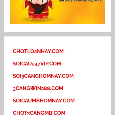
CHOTLO2NHAY.COM
SOICAU247VIP.COM
SOI3CANGHOMNAY.COM
3CANGWIN288.COM
SOICAUMBHOMNAY.COM
CHOT3CANGMB.COM