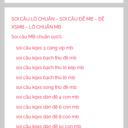
SOI CẦU LÔ CHUẨN – SOI CẦU ĐỀ MB – ĐỀ
XSMB – LÔ CHUẨN MB
Soi cầu MB chuẩn 100%
soi cầu kqxs 3 càng víp mb
soi cầu kqxs bạch thủ đề mb
soi cầu kqxs bạch thủ lô kép mb
soi cầu kqxs bạch thủ lô mb
soi cầu kqxs song thủ đề mb
soi cầu kqxs dàn đề 4 con mb
soi cầu kqxs dàn đề 6 con mb
soi cầu kqxs dàn đề 8 con mb
soi cầu kqxs dàn đề 10 con mb