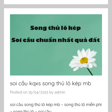
soi cầu kqxs song thủ lô kép mb
Posted on
15/04/2021
by
admin
soi cầu song thủ lô kép mb – song thủ lô miễn phí
– song thủ lô – soi cầu