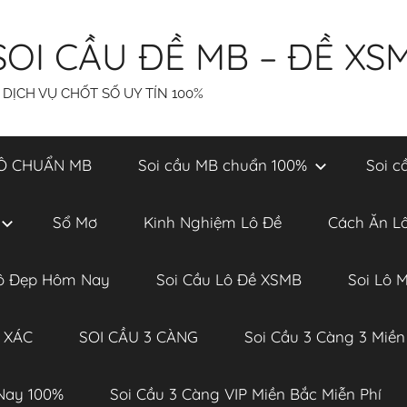
SOI CẦU ĐỀ MB – ĐỀ X
ỊCH VỤ CHỐT SỐ UY TÍN 100%
LÔ CHUẨN MB
Soi cầu MB chuẩn 100%
Soi c
Sổ Mơ
Kinh Nghiệm Lô Đề
Cách Ăn L
ô Đẹp Hôm Nay
Soi Cầu Lô Đề XSMB
Soi Lô 
H XÁC
SOI CẦU 3 CÀNG
Soi Cầu 3 Càng 3 Miền
Nay 100%
Soi Cầu 3 Càng VIP Miền Bắc Miễn Phí