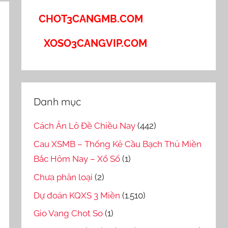
CHOT3CANGMB.COM
XOSO3CANGVIP.COM
Danh mục
Cách Ăn Lô Đề Chiều Nay
(442)
Cau XSMB – Thống Kê Cầu Bạch Thủ Miền
Bắc Hôm Nay – Xổ Số
(1)
Chưa phân loại
(2)
Dự đoán KQXS 3 Miền
(1.510)
Gio Vang Chot So
(1)