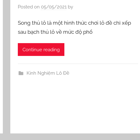
Posted on
05/05/2021
by
Song thủ lô là một hình thức chơi lô đề chỉ xếp
sau bạch thủ lô về mức độ phổ
Continue reading
Kinh Nghiệm Lô Đề