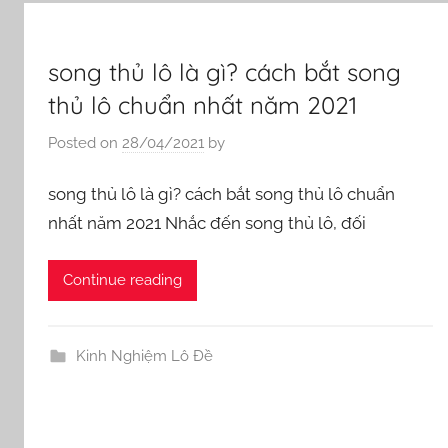
song thủ lô là gì? cách bắt song
thủ lô chuẩn nhất năm 2021
Posted on
28/04/2021
by
song thủ lô là gì? cách bắt song thủ lô chuẩn
nhất năm 2021 Nhắc đến song thủ lô, đối
Continue reading
Kinh Nghiệm Lô Đề