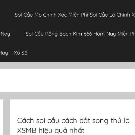
Soi Cầu Mb Chính Xác Miễn Phí Soi Cầu Lô Chính 
 Nay
Soi Cầu Rồng Bạch Kim 666 Hôm Nay Miễn Ph
Nay – Xổ Số
Cách soi cầu cách bắt song thủ lô
XSMB hiệu quả nhất