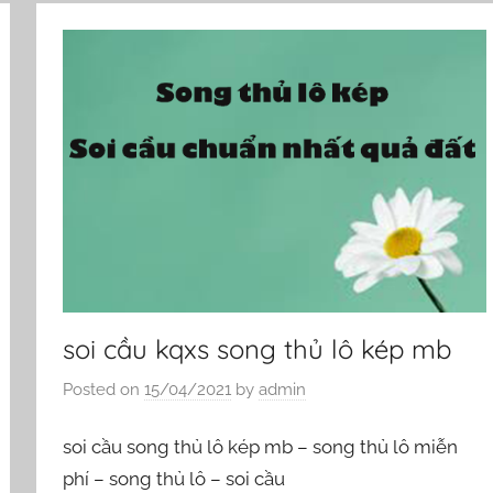
soi cầu kqxs song thủ lô kép mb
Posted on
15/04/2021
by
admin
soi cầu song thủ lô kép mb – song thủ lô miễn
phí – song thủ lô – soi cầu