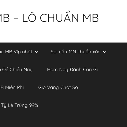
SMB – LÔ CHUẨN MB
ầu MB Víp nhất
Soi cầu MN chuẩn xác
ô Đề Chiều Nay
Hôm Nay Đánh Con Gì
MB Miễn Phí
Gio Vang Chot So
 Tỷ Lệ Trúng 99%