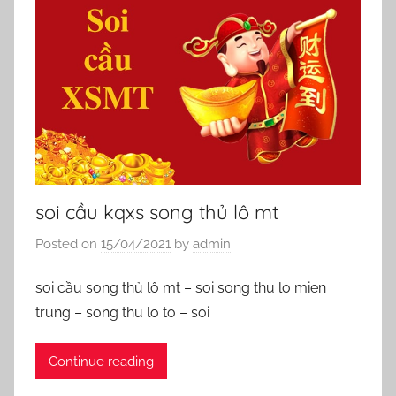
soi cầu kqxs song thủ lô mt
Posted on
15/04/2021
by
admin
soi cầu song thủ lô mt – soi song thu lo mien
trung – song thu lo to – soi
Continue reading