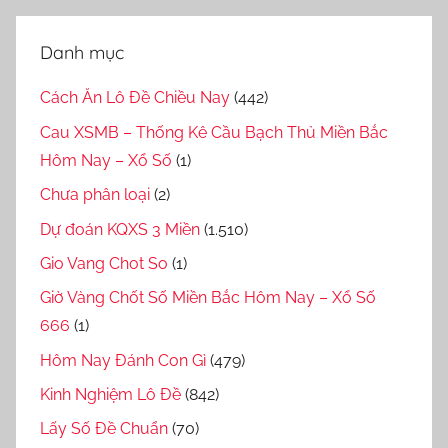
Danh mục
Cách Ăn Lô Đề Chiều Nay
(442)
Cau XSMB – Thống Kê Cầu Bạch Thủ Miền Bắc
Hôm Nay – Xổ Số
(1)
Chưa phân loại
(2)
Dự đoán KQXS 3 Miền
(1.510)
Gio Vang Chot So
(1)
Giờ Vàng Chốt Số Miền Bắc Hôm Nay – Xổ Số
666
(1)
Hôm Nay Đánh Con Gì
(479)
Kinh Nghiệm Lô Đề
(842)
Lấy Số Đề Chuẩn
(70)