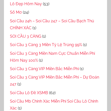
Lô Đẹp Hôm Nay
(53)
Sổ Mơ
(24)
Soi Cầu 24h – Soi Cầu 247 – Soi Cầu Bạch Thủ
CHÍNH XÁC
(1)
SOI CẦU 3 CÀNG
(1)
Soi Cầu 3 Càng 3 Miền Tỷ Lệ Trúng 99%
(1)
Soi Cầu 3 Càng Miền Nam Cực Chuẩn Miễn Phí
Hôm Nay 100%
(1)
Soi Cầu 3 Càng VIP Miền Bắc Miễn Phí
(1)
Soi Cầu 3 Càng VIP Miền Bắc Miễn Phí – Dự Đoán
247
(1)
Soi Cầu Lô Đề XSMB
(62)
Soi Cầu Mb Chính Xác Miễn Phí Soi Cầu Lô Chính
Xác
(1)