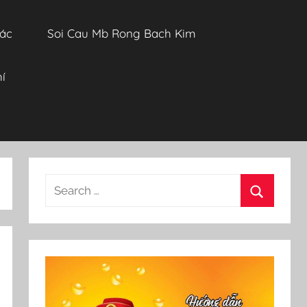
Xác
Soi Cau Mb Rong Bach Kim
í