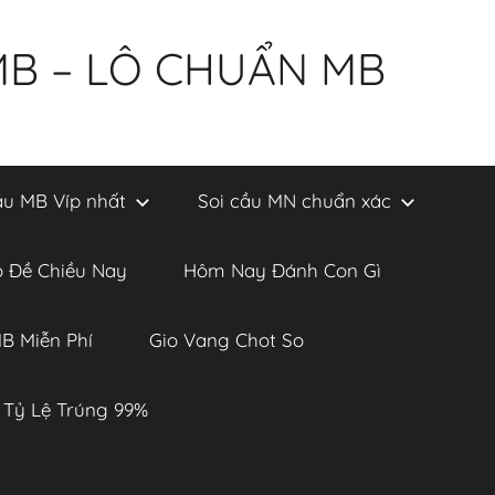
SMB – LÔ CHUẨN MB
ầu MB Víp nhất
Soi cầu MN chuẩn xác
ô Đề Chiều Nay
Hôm Nay Đánh Con Gì
MB Miễn Phí
Gio Vang Chot So
 Tỷ Lệ Trúng 99%