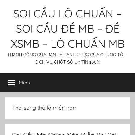
Skip
SOI CẦU LÔ CHUẨN –
to
content
SOI CẦU ĐỀ MB – ĐỀ
XSMB – LÔ CHUẨN MB
THÀNH CÔNG CỦA BẠN LÀ HẠNH PHÚC CỦA CHÚNG TÔI –
DỊCH VỤ CHỐT SỐ UY TÍN 100%
Menu
Thẻ:
song thủ lô miền nam