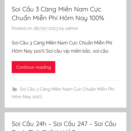
Soi Cầu 3 Càng Miền Nam Cực
Chuẩn Miễn Phí Hôm Nay 100%
Posted on
08/02/2023
by
admin
Soi Cầu 3 Càng Miền Nam Cực Chuẩn Miễn Phí
Hôm Nay 100% Soi cầu vip miền bắc, soi cầu
Continue reading
Soi Cầu 3 Càng Miền Nam Cực Chuẩn Miễn Phí
Hôm Nay 100%
Soi Cầu 24h – Soi Cầu 247 – Soi Cầu