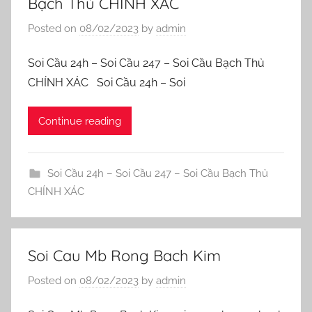
Bạch Thủ CHÍNH XÁC
Posted on
08/02/2023
by
admin
Soi Cầu 24h – Soi Cầu 247 – Soi Cầu Bạch Thủ
CHÍNH XÁC Soi Cầu 24h – Soi
Continue reading
Soi Cầu 24h – Soi Cầu 247 – Soi Cầu Bạch Thủ
CHÍNH XÁC
Soi Cau Mb Rong Bach Kim
Posted on
08/02/2023
by
admin