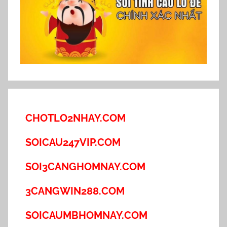
CHOTLO2NHAY.COM
SOICAU247VIP.COM
SOI3CANGHOMNAY.COM
3CANGWIN288.COM
SOICAUMBHOMNAY.COM