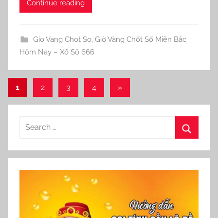
Continue reading
Gio Vang Chot So
,
Giờ Vàng Chốt Số Miền Bắc
Hôm Nay – Xổ Số 666
Phân
Next
1
2
3
4
»
Posts
trang
bài
viết