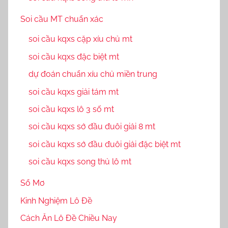
Soi cầu MT chuẩn xác
soi cầu kqxs cặp xíu chủ mt
soi cầu kqxs đặc biệt mt
dự đoán chuẩn xíu chủ miền trung
soi cầu kqxs giải tám mt
soi cầu kqxs lô 3 số mt
soi cầu kqxs sớ đầu đuôi giải 8 mt
soi cầu kqxs sớ đầu đuôi giải đặc biệt mt
soi cầu kqxs song thủ lô mt
Sổ Mơ
Kinh Nghiệm Lô Đề
Cách Ăn Lô Đề Chiều Nay