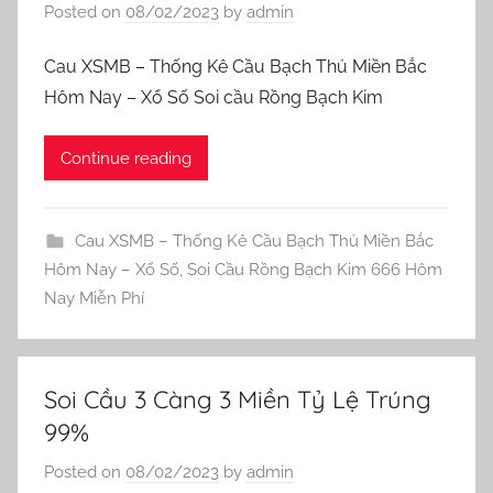
Posted on
08/02/2023
by
admin
Cau XSMB – Thống Kê Cầu Bạch Thủ Miền Bắc
Hôm Nay – Xổ Số Soi cầu Rồng Bạch Kim
Continue reading
Cau XSMB – Thống Kê Cầu Bạch Thủ Miền Bắc
Hôm Nay – Xổ Số
,
Soi Cầu Rồng Bạch Kim 666 Hôm
Nay Miễn Phí
Soi Cầu 3 Càng 3 Miền Tỷ Lệ Trúng
99%
Posted on
08/02/2023
by
admin