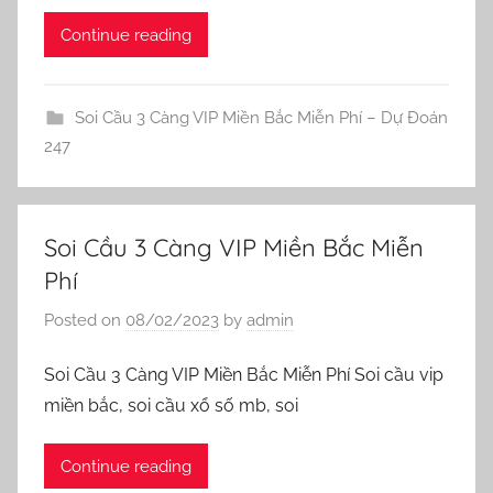
Continue reading
Soi Cầu 3 Càng VIP Miền Bắc Miễn Phí – Dự Đoán
247
Soi Cầu 3 Càng VIP Miền Bắc Miễn
Phí
Posted on
08/02/2023
by
admin
Soi Cầu 3 Càng VIP Miền Bắc Miễn Phí Soi cầu vip
miền bắc, soi cầu xổ số mb, soi
Continue reading