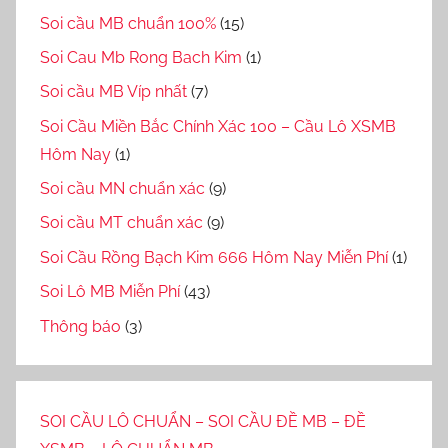
Soi cầu MB chuẩn 100%
(15)
Soi Cau Mb Rong Bach Kim
(1)
Soi cầu MB Víp nhất
(7)
Soi Cầu Miền Bắc Chính Xác 100 – Cầu Lô XSMB
Hôm Nay
(1)
Soi cầu MN chuẩn xác
(9)
Soi cầu MT chuẩn xác
(9)
Soi Cầu Rồng Bạch Kim 666 Hôm Nay Miễn Phí
(1)
Soi Lô MB Miễn Phí
(43)
Thông báo
(3)
SOI CẦU LÔ CHUẨN – SOI CẦU ĐỀ MB – ĐỀ