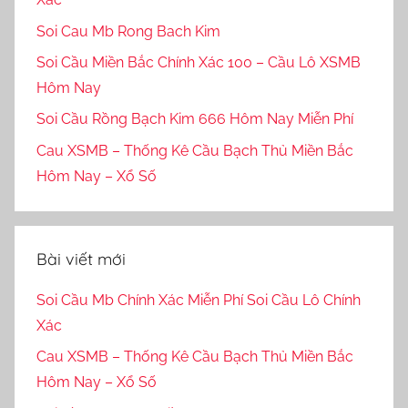
Soi Cau Mb Rong Bach Kim
Soi Cầu Miền Bắc Chính Xác 100 – Cầu Lô XSMB
Hôm Nay
Soi Cầu Rồng Bạch Kim 666 Hôm Nay Miễn Phí
Cau XSMB – Thống Kê Cầu Bạch Thủ Miền Bắc
Hôm Nay – Xổ Số
Bài viết mới
Soi Cầu Mb Chính Xác Miễn Phí Soi Cầu Lô Chính
Xác
Cau XSMB – Thống Kê Cầu Bạch Thủ Miền Bắc
Hôm Nay – Xổ Số