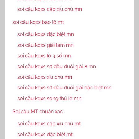
soi cầu kqxs cặp xíu chủ mn
soi cầu kqxs bao lô mt
soi cầu kqxs đặc biệt mn
soi cầu kqxs giải tám mn
soi cầu kqxs lô 3 số mn
soi cầu kqxs sớ đầu đuôi giải 8 mn
soi cầu kqxs xíu chủ mn
soi cầu kqxs sớ đầu đuôi giải đặc biệt mn
soi cầu kqxs song thủ lô mn
Soi cầu MT chuẩn xác
soi cầu kqxs cặp xíu chủ mt
soi cầu kqxs đặc biệt mt