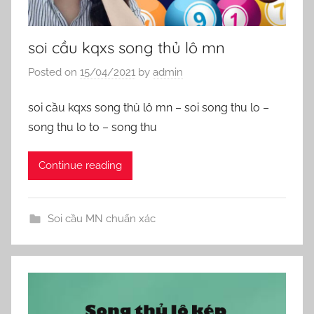
soi cầu kqxs song thủ lô mn
Posted on
15/04/2021
by
admin
soi cầu kqxs song thủ lô mn – soi song thu lo –
song thu lo to – song thu
Continue reading
Soi cầu MN chuẩn xác