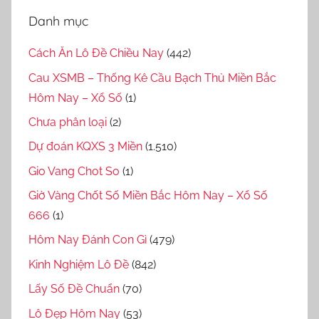
Danh mục
Cách Ăn Lô Đề Chiều Nay
(442)
Cau XSMB – Thống Kê Cầu Bạch Thủ Miền Bắc
Hôm Nay – Xổ Số
(1)
Chưa phân loại
(2)
Dự đoán KQXS 3 Miền
(1.510)
Gio Vang Chot So
(1)
Giờ Vàng Chốt Số Miền Bắc Hôm Nay – Xổ Số
666
(1)
Hôm Nay Đánh Con Gì
(479)
Kinh Nghiệm Lô Đề
(842)
Lấy Số Đề Chuẩn
(70)
Lô Đẹp Hôm Nay
(53)