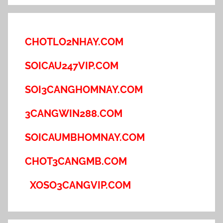
CHOTLO2NHAY.COM
SOICAU247VIP.COM
SOI3CANGHOMNAY.COM
3CANGWIN288.COM
SOICAUMBHOMNAY.COM
CHOT3CANGMB.COM
XOSO3CANGVIP.COM