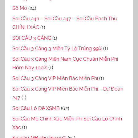
Sổ Mơ
(24)
Soi Cầu 24h – Soi Cầu 247 – Soi Cầu Bạch Thủ
CHÍNH XÁC
(1)
SOI CẦU 3 CÀNG
(1)
Soi Cầu 3 Càng 3 Miền Tỷ Lệ Trúng 99%
(1)
Soi Cầu 3 Càng Miền Nam Cực Chuẩn Miễn Phí
Hôm Nay 100%
(1)
Soi Cầu 3 Càng VIP Miền Bắc Miễn Phí
(1)
Soi Cầu 3 Càng VIP Miền Bắc Miễn Phí – Dự Đoán
247
(1)
Soi Cầu Lô Đề XSMB
(62)
Soi Cầu Mb Chính Xác Miễn Phí Soi Cầu Lô Chính
Xác
(1)
Soi cầu MB chuẩn 100%
(15)