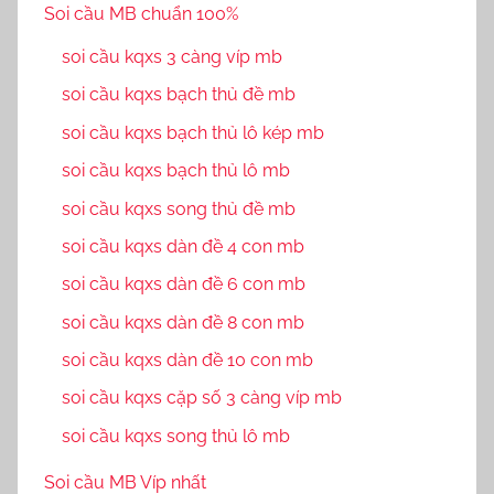
Soi cầu MB chuẩn 100%
soi cầu kqxs 3 càng víp mb
soi cầu kqxs bạch thủ đề mb
soi cầu kqxs bạch thủ lô kép mb
soi cầu kqxs bạch thủ lô mb
soi cầu kqxs song thủ đề mb
soi cầu kqxs dàn đề 4 con mb
soi cầu kqxs dàn đề 6 con mb
soi cầu kqxs dàn đề 8 con mb
soi cầu kqxs dàn đề 10 con mb
soi cầu kqxs cặp số 3 càng víp mb
soi cầu kqxs song thủ lô mb
Soi cầu MB Víp nhất