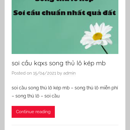
soi cầu kqxs song thủ lô kép mb
Posted on
15/04/2021
by
admin
soi cầu song thủ lô kép mb – song thủ lô miễn phí
– song thủ lô – soi cầu
Continue reading