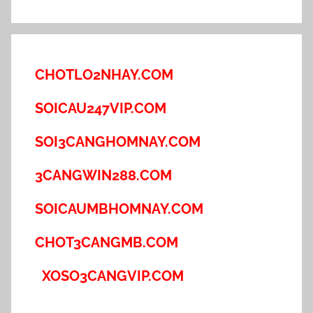
CHOTLO2NHAY.COM
SOICAU247VIP.COM
SOI3CANGHOMNAY.COM
3CANGWIN288.COM
SOICAUMBHOMNAY.COM
CHOT3CANGMB.COM
XOSO3CANGVIP.COM