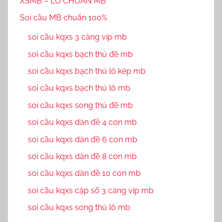
XSMB – LÔ CHUẨN MB
Soi cầu MB chuẩn 100%
soi cầu kqxs 3 càng víp mb
soi cầu kqxs bạch thủ đề mb
soi cầu kqxs bạch thủ lô kép mb
soi cầu kqxs bạch thủ lô mb
soi cầu kqxs song thủ đề mb
soi cầu kqxs dàn đề 4 con mb
soi cầu kqxs dàn đề 6 con mb
soi cầu kqxs dàn đề 8 con mb
soi cầu kqxs dàn đề 10 con mb
soi cầu kqxs cặp số 3 càng víp mb
soi cầu kqxs song thủ lô mb