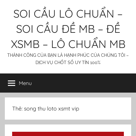
Skip
SOI CẦU LÔ CHUẨN –
to
content
SOI CẦU ĐỀ MB – ĐỀ
XSMB – LÔ CHUẨN MB
THÀNH CÔNG CỦA BẠN LÀ HẠNH PHÚC CỦA CHÚNG TÔI –
DỊCH VỤ CHỐT SỐ UY TÍN 100%
Menu
Thẻ:
song thu loto xsmt vip