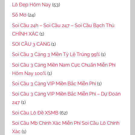
Lô Đẹp Hôm Nay
(53)
Sổ Mơ
(24)
Soi Cầu 24h – Soi Cầu 247 – Soi Cầu Bạch Thủ
CHÍNH XÁC
(1)
SOI CẦU 3 CÀNG
(1)
Soi Cầu 3 Càng 3 Miền Tỷ Lệ Trúng 99%
(1)
Soi Cầu 3 Càng Miền Nam Cực Chuẩn Miễn Phí
Hôm Nay 100%
(1)
Soi Cầu 3 Càng VIP Miền Bắc Miễn Phí
(1)
Soi Cầu 3 Càng VIP Miền Bắc Miễn Phí – Dự Đoán
247
(1)
Soi Cầu Lô Đề XSMB
(62)
Soi Cầu Mb Chính Xác Miễn Phí Soi Cầu Lô Chính
Xác
(1)