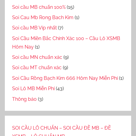
Soi cầu MB chuẩn 100%
(15)
Soi Cau Mb Rong Bach Kim
(1)
Soi cầu MB Víp nhất
(7)
Soi Cầu Miền Bắc Chính Xác 100 – Cầu Lô XSMB
Hôm Nay
(1)
Soi cầu MN chuẩn xác
(9)
Soi cầu MT chuẩn xác
(9)
Soi Cầu Rồng Bạch Kim 666 Hôm Nay Miễn Phí
(1)
Soi Lô MB Miễn Phí
(43)
Thông báo
(3)
SOI CẦU LÔ CHUẨN – SOI CẦU ĐỀ MB – ĐỀ