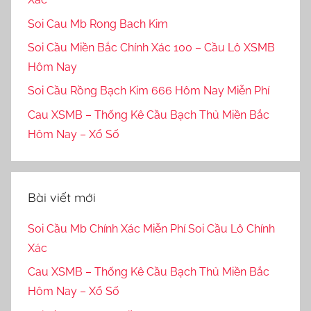
Soi Cau Mb Rong Bach Kim
Soi Cầu Miền Bắc Chính Xác 100 – Cầu Lô XSMB
Hôm Nay
Soi Cầu Rồng Bạch Kim 666 Hôm Nay Miễn Phí
Cau XSMB – Thống Kê Cầu Bạch Thủ Miền Bắc
Hôm Nay – Xổ Số
Bài viết mới
Soi Cầu Mb Chính Xác Miễn Phí Soi Cầu Lô Chính
Xác
Cau XSMB – Thống Kê Cầu Bạch Thủ Miền Bắc
Hôm Nay – Xổ Số