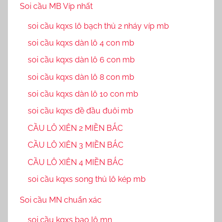
Soi cầu MB Víp nhất
soi cầu kqxs lô bạch thủ 2 nháy víp mb
soi cầu kqxs dàn lô 4 con mb
soi cầu kqxs dàn lô 6 con mb
soi cầu kqxs dàn lô 8 con mb
soi cầu kqxs dàn lô 10 con mb
soi cầu kqxs đề đầu đuôi mb
CẦU LÔ XIÊN 2 MIỀN BẮC
CẦU LÔ XIÊN 3 MIỀN BẮC
CẦU LÔ XIÊN 4 MIỀN BẮC
soi cầu kqxs song thủ lô kép mb
Soi cầu MN chuẩn xác
soi cầu kqxs bao lô mn