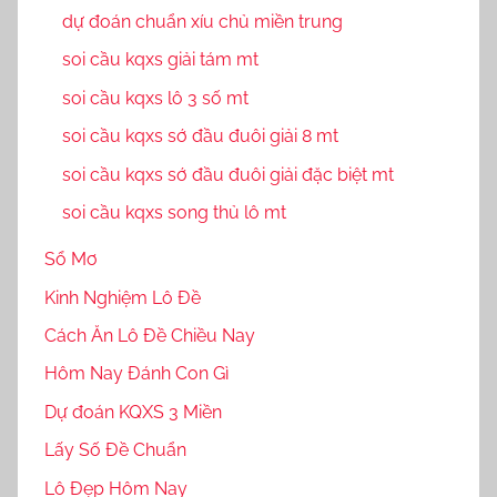
dự đoán chuẩn xíu chủ miền trung
soi cầu kqxs giải tám mt
soi cầu kqxs lô 3 số mt
soi cầu kqxs sớ đầu đuôi giải 8 mt
soi cầu kqxs sớ đầu đuôi giải đặc biệt mt
soi cầu kqxs song thủ lô mt
Sổ Mơ
Kinh Nghiệm Lô Đề
Cách Ăn Lô Đề Chiều Nay
Hôm Nay Đánh Con Gì
Dự đoán KQXS 3 Miền
Lấy Số Đề Chuẩn
Lô Đẹp Hôm Nay