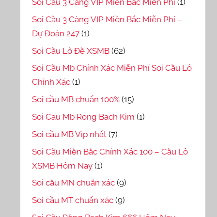
Soi Cầu 3 Càng VIP Miền Bắc Miễn Phí
(1)
Soi Cầu 3 Càng VIP Miền Bắc Miễn Phí –
Dự Đoán 247
(1)
Soi Cầu Lô Đề XSMB
(62)
Soi Cầu Mb Chính Xác Miễn Phí Soi Cầu Lô
Chính Xác
(1)
Soi cầu MB chuẩn 100%
(15)
Soi Cau Mb Rong Bach Kim
(1)
Soi cầu MB Víp nhất
(7)
Soi Cầu Miền Bắc Chính Xác 100 – Cầu Lô
XSMB Hôm Nay
(1)
Soi cầu MN chuẩn xác
(9)
Soi cầu MT chuẩn xác
(9)