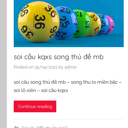
soi cầu kqxs song thủ đề mb
Posted on
15/04/2021
by
admin
soi cầu song thủ đề mb – song thu lo miền bắc –
soi lô xiên – soi cầu kqxs
Continue reading