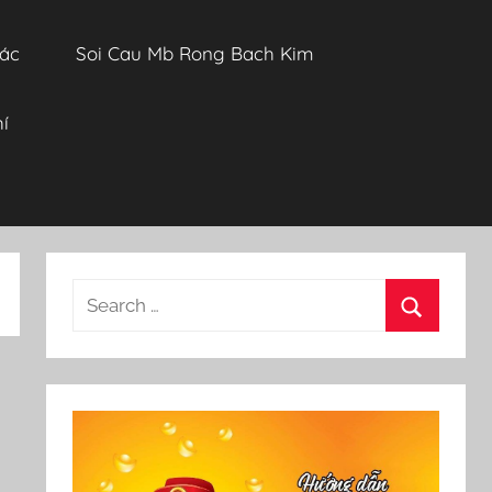
Xác
Soi Cau Mb Rong Bach Kim
í