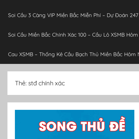
Soi Cầu 3 Càng VIP Miền Bắc Miễn Phí – Dự Đoán 247
Soi Cầu Miền Bắc Chính Xác 100 – Cầu Lô XSMB Hôm
Cau XSMB – Thống Kê Cầu Bạch Thủ Miền Bắc Hôm 
Thẻ:
stđ chính xác