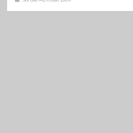
Soi cầu MB chuẩn 100%