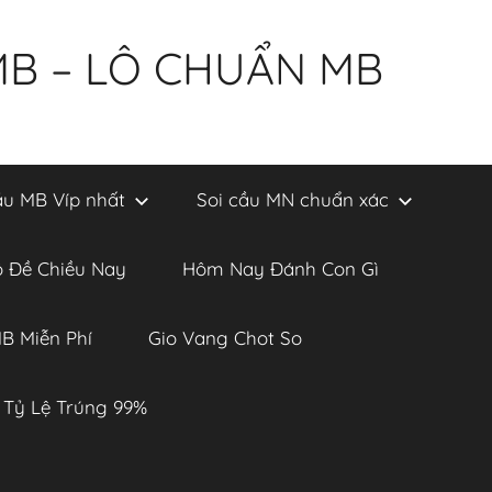
SMB – LÔ CHUẨN MB
ầu MB Víp nhất
Soi cầu MN chuẩn xác
ô Đề Chiều Nay
Hôm Nay Đánh Con Gì
MB Miễn Phí
Gio Vang Chot So
 Tỷ Lệ Trúng 99%