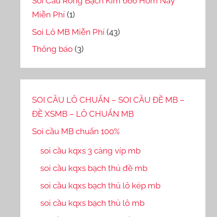
Soi Cầu Rồng Bạch Kim 666 Hôm Nay
Miễn Phí
(1)
Soi Lô MB Miễn Phí
(43)
Thông báo
(3)
SOI CẦU LÔ CHUẨN – SOI CẦU ĐỀ MB –
ĐỀ XSMB – LÔ CHUẨN MB
Soi cầu MB chuẩn 100%
soi cầu kqxs 3 càng víp mb
soi cầu kqxs bạch thủ đề mb
soi cầu kqxs bạch thủ lô kép mb
soi cầu kqxs bạch thủ lô mb