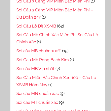
Soi Cầu 3 Càng VIP Miền Bắc Miễn Phí
(1)
Soi Cầu 3 Càng VIP Miền Bắc Miễn Phí –
Dự Đoán 247
(1)
Soi Cầu Lô Đề XSMB
(62)
Soi Cầu Mb Chính Xác Miễn Phí Soi Cầu Lô
Chính Xác
(1)
Soi cầu MB chuẩn 100%
(15)
Soi Cau Mb Rong Bach Kim
(1)
Soi cầu MB Víp nhất
(7)
Soi Cầu Miền Bắc Chính Xác 100 – Cầu Lô
XSMB Hôm Nay
(1)
Soi cầu MN chuẩn xác
(9)
Soi cầu MT chuẩn xác
(9)