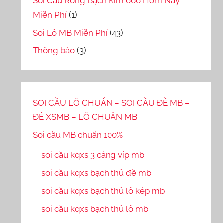
Soi Cầu Rồng Bạch Kim 666 Hôm Nay
Miễn Phí
(1)
Soi Lô MB Miễn Phí
(43)
Thông báo
(3)
SOI CẦU LÔ CHUẨN – SOI CẦU ĐỀ MB –
ĐỀ XSMB – LÔ CHUẨN MB
Soi cầu MB chuẩn 100%
soi cầu kqxs 3 càng víp mb
soi cầu kqxs bạch thủ đề mb
soi cầu kqxs bạch thủ lô kép mb
soi cầu kqxs bạch thủ lô mb