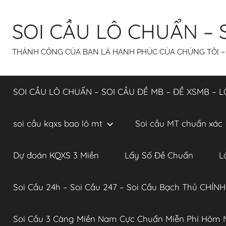
Skip
to
SOI CẦU LÔ CHUẨN – 
content
THÀNH CÔNG CỦA BẠN LÀ HẠNH PHÚC CỦA CHÚNG TÔI – D
SOI CẦU LÔ CHUẨN – SOI CẦU ĐỀ MB – ĐỀ XSMB – 
soi cầu kqxs bao lô mt
Soi cầu MT chuẩn xác
Dự đoán KQXS 3 Miền
Lấy Số Đề Chuẩn
L
Soi Cầu 24h – Soi Cầu 247 – Soi Cầu Bạch Thủ CHÍN
Soi Cầu 3 Càng Miền Nam Cực Chuẩn Miễn Phí Hôm 