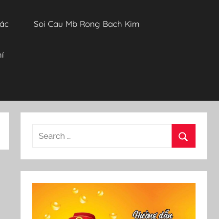
Xác
Soi Cau Mb Rong Bach Kim
í