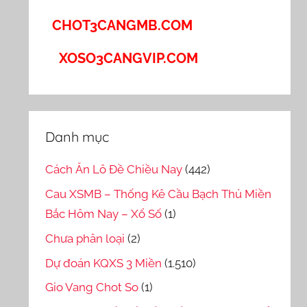
CHOT3CANGMB.COM
XOSO3CANGVIP.COM
Danh mục
Cách Ăn Lô Đề Chiều Nay
(442)
Cau XSMB – Thống Kê Cầu Bạch Thủ Miền
Bắc Hôm Nay – Xổ Số
(1)
Chưa phân loại
(2)
Dự đoán KQXS 3 Miền
(1.510)
Gio Vang Chot So
(1)