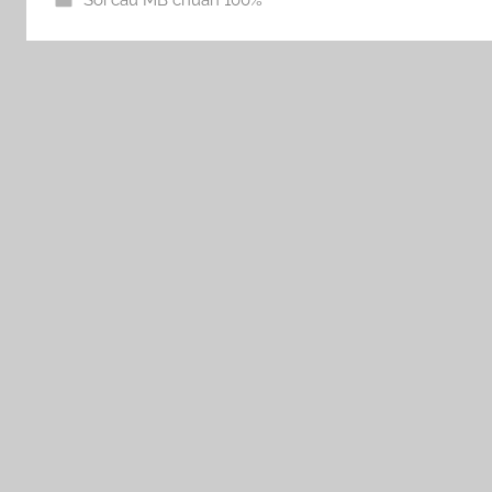
Soi cầu MB chuẩn 100%