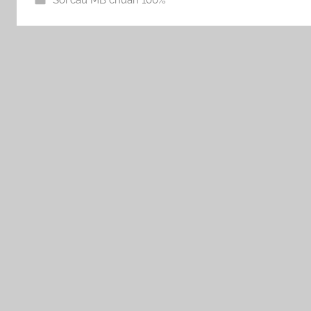
Soi cầu MB chuẩn 100%