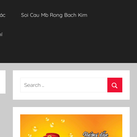
Xác
Soi Cau Mb Rong Bach Kim
í