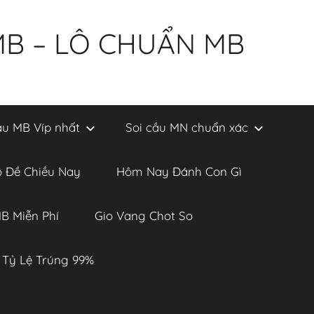
SMB – LÔ CHUẨN MB
ầu MB Víp nhất
Soi cầu MN chuẩn xác
ô Đề Chiều Nay
Hôm Nay Đánh Con Gì
MB Miễn Phí
Gio Vang Chot So
 Tỷ Lệ Trúng 99%