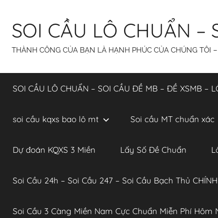
Skip
to
SOI CẦU LÔ CHUẨN – 
content
THÀNH CÔNG CỦA BẠN LÀ HẠNH PHÚC CỦA CHÚNG TÔI – D
SOI CẦU LÔ CHUẨN – SOI CẦU ĐỀ MB – ĐỀ XSMB – 
soi cầu kqxs bao lô mt
Soi cầu MT chuẩn xác
Dự đoán KQXS 3 Miền
Lấy Số Đề Chuẩn
L
Soi Cầu 24h – Soi Cầu 247 – Soi Cầu Bạch Thủ CHÍN
Soi Cầu 3 Càng Miền Nam Cực Chuẩn Miễn Phí Hôm 