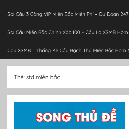
Soi Cầu 3 Càng VIP Miền Bắc Miễn Phí – Dự Đoán 247
Soi Cầu Miền Bắc Chính Xác 100 – Cầu Lô XSMB Hôm
Cau XSMB – Thống Kê Cầu Bạch Thủ Miền Bắc Hôm 
Thẻ:
stđ miền bắc