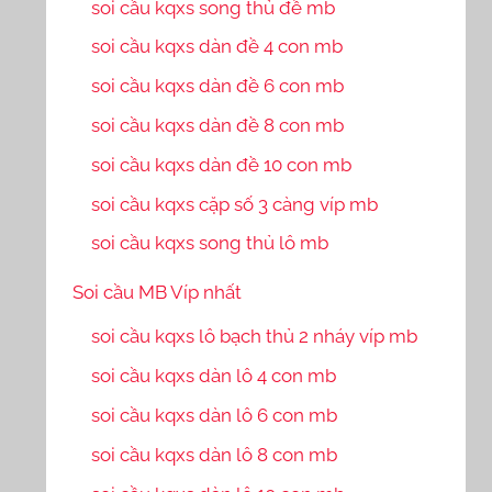
soi cầu kqxs song thủ đề mb
soi cầu kqxs dàn đề 4 con mb
soi cầu kqxs dàn đề 6 con mb
soi cầu kqxs dàn đề 8 con mb
soi cầu kqxs dàn đề 10 con mb
soi cầu kqxs cặp số 3 càng víp mb
soi cầu kqxs song thủ lô mb
Soi cầu MB Víp nhất
soi cầu kqxs lô bạch thủ 2 nháy víp mb
soi cầu kqxs dàn lô 4 con mb
soi cầu kqxs dàn lô 6 con mb
soi cầu kqxs dàn lô 8 con mb