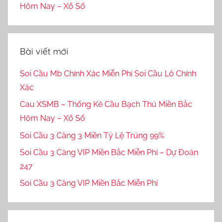
Hôm Nay – Xổ Số
Bài viết mới
Soi Cầu Mb Chính Xác Miễn Phí Soi Cầu Lô Chính
Xác
Cau XSMB – Thống Kê Cầu Bạch Thủ Miền Bắc
Hôm Nay – Xổ Số
Soi Cầu 3 Càng 3 Miền Tỷ Lệ Trúng 99%
Soi Cầu 3 Càng VIP Miền Bắc Miễn Phí – Dự Đoán
247
Soi Cầu 3 Càng VIP Miền Bắc Miễn Phí