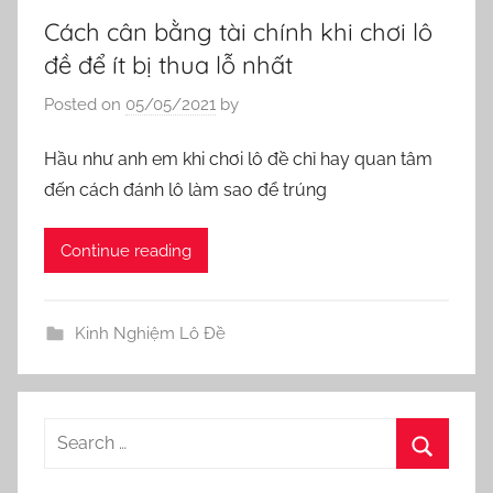
Cách cân bằng tài chính khi chơi lô
đề để ít bị thua lỗ nhất
Posted on
05/05/2021
by
Hầu như anh em khi chơi lô đề chỉ hay quan tâm
đến cách đánh lô làm sao để trúng
Continue reading
Kinh Nghiệm Lô Đề