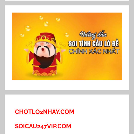
CHOTLO2NHAY.COM
SOICAU247VIP.COM